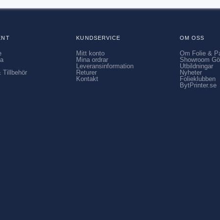
ENT
KUNDSERVICE
OM OSS
e
Mitt konto
Om Folie & P
ia
Mina ordrar
Showroom Gö
Leveransinformation
Utbildningar
 Tillbehör
Returer
Nyheter
Kontakt
Folieklubben
BytPrinter.se