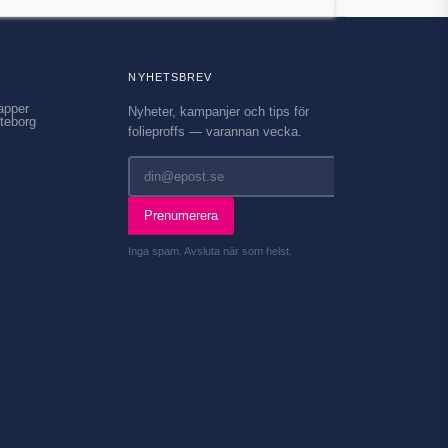
NYHETSBREV
apper
Nyheter, kampanjer och tips för
teborg
folieproffs — varannan vecka.
Prenumerera
Inga spam. Avsluta när som helst.