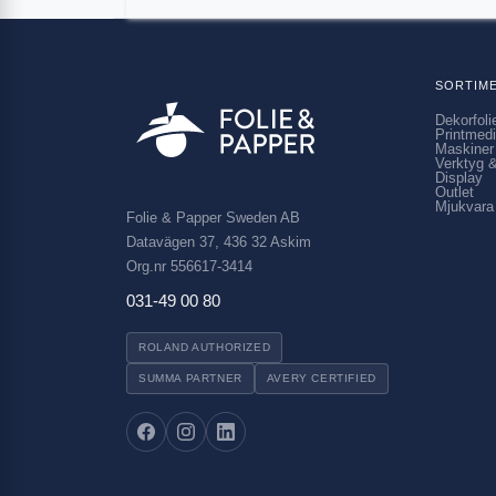
SORTIM
Dekorfoli
Printmed
Maskiner
Verktyg &
Display
Outlet
Mjukvara
Folie & Papper Sweden AB
Datavägen 37, 436 32 Askim
Org.nr 556617-3414
031-49 00 80
ROLAND AUTHORIZED
SUMMA PARTNER
AVERY CERTIFIED