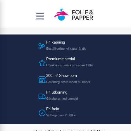
Fri kapning
Beställ online, vi kapar åt dig
Premiummaterial
Utvalda varumärken sedan 1994
300 m² Showroom
Göteborg, testa innan du köper
Fri utkörning
Göteborg med omnejd
Fri frakt
Vid köp över 2 500 kr