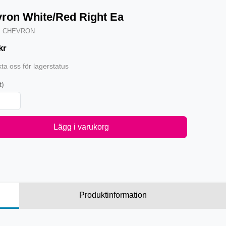
ron White/Red Right Ea
·
CHEVRON
kr
ta oss för lagerstatus
t)
Lägg i varukorg
Produktinformation