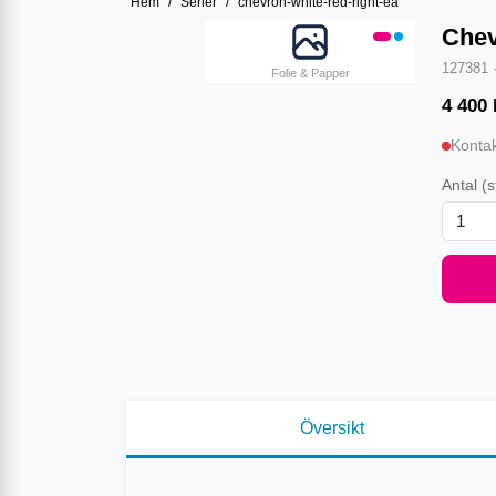
Hem
/
Serier
/
chevron-white-red-right-ea
Chev
127381
Folie & Papper
4 400
Kontak
Antal
(s
Översikt