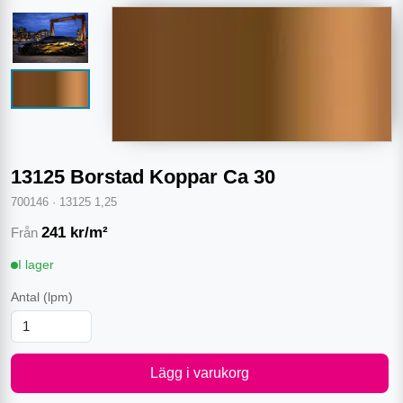
13125 Borstad Koppar Ca 30
700146
·
13125 1,25
241
kr/m²
Från
I lager
Antal
(lpm)
Lägg i varukorg