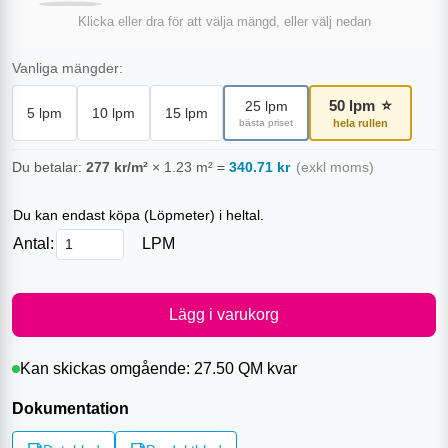
Klicka eller dra för att välja mängd, eller välj nedan
Vanliga mängder:
50
lpm
⭐
25
lpm
5
lpm
10
lpm
15
lpm
bästa priset
hela rullen
Du betalar:
277
kr/m²
×
1.23
m²
=
340.71
kr
(exkl moms)
Du kan endast köpa (
Löpmeter
) i heltal.
Antal:
LPM
Lägg i varukorg
Kan skickas omgående:
27.50 QM
kvar
Dokumentation