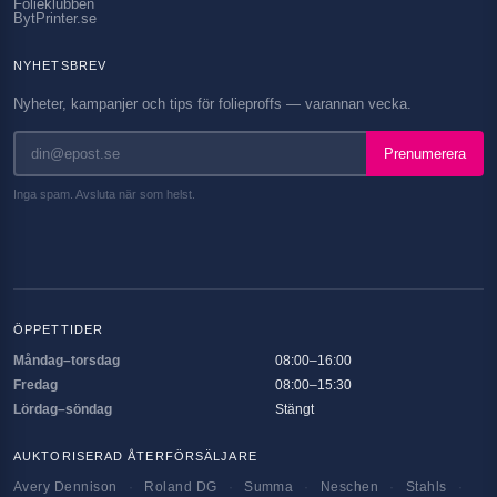
Folieklubben
BytPrinter.se
NYHETSBREV
Nyheter, kampanjer och tips för folieproffs — varannan vecka.
Prenumerera
Inga spam. Avsluta när som helst.
ÖPPETTIDER
Måndag–torsdag
08:00–16:00
Fredag
08:00–15:30
Lördag–söndag
Stängt
AUKTORISERAD ÅTERFÖRSÄLJARE
Avery Dennison
·
Roland DG
·
Summa
·
Neschen
·
Stahls
·