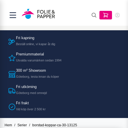
Fri kapning
Beställ online, vi kapar åt dig
Premiummaterial
Utvalda varumärken sedan 1994
300 m² Showroom
Göteborg, testa innan du köper
Fri utkörning
Göteborg med omnejd
Fri frakt
Vid köp över 2 500 kr
Hem
/
Serier
/
borstad-koppar-ca-30-13125