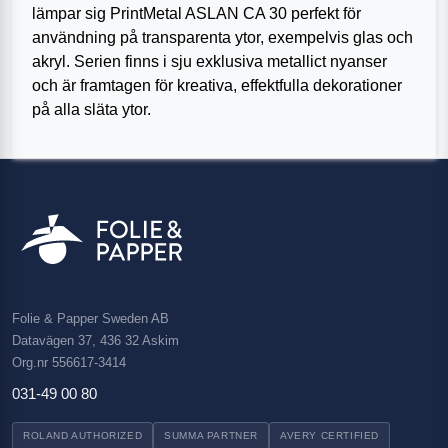
lämpar sig PrintMetal ASLAN CA 30 perfekt för
användning på transparenta ytor, exempelvis glas och
akryl. Serien finns i sju exklusiva metallict nyanser
och är framtagen för kreativa, effektfulla dekorationer
på alla släta ytor.
Folie & Papper Sweden AB
Datavägen 37, 436 32 Askim
Org.nr 556617-3414
031-49 00 80
ROLAND AUTHORIZED
SUMMA PARTNER
AVERY CERTIFIED