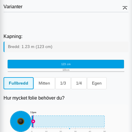
Varianter
Kapning:
Bredd:
1.23
m (
123
cm)
123
cm
123
cm
Fullbredd
Mitten
1/3
1/4
Egen
Hur mycket folie behöver du?
1
lpm
0
10
20
30
40
50