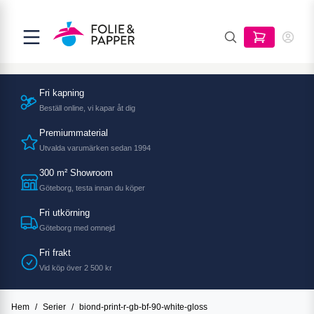
Fri kapning
Beställ online, vi kapar åt dig
Premiummaterial
Utvalda varumärken sedan 1994
300 m² Showroom
Göteborg, testa innan du köper
Fri utkörning
Göteborg med omnejd
Fri frakt
Vid köp över 2 500 kr
Hem
/
Serier
/
biond-print-r-gb-bf-90-white-gloss