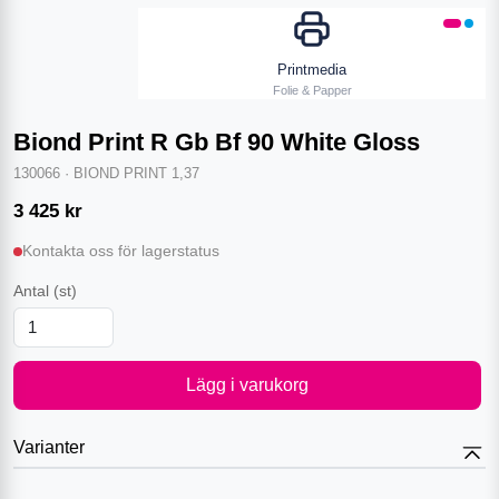
Printmedia
Folie & Papper
Biond Print R Gb Bf 90 White Gloss
130066
·
BIOND PRINT 1,37
3 425
kr
Kontakta oss för lagerstatus
Antal
(st)
Lägg i varukorg
Varianter