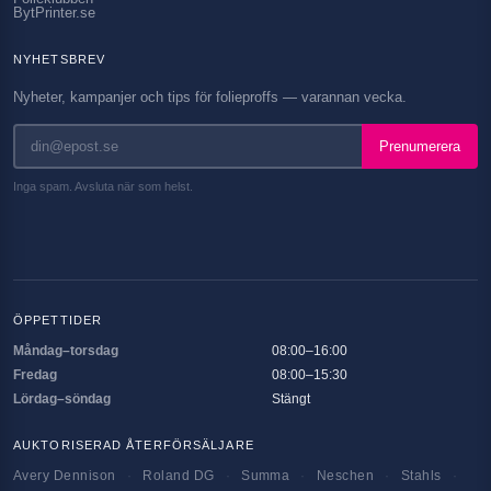
BytPrinter.se
NYHETSBREV
Nyheter, kampanjer och tips för folieproffs — varannan vecka.
Prenumerera
Inga spam. Avsluta när som helst.
ÖPPETTIDER
Måndag–torsdag
08:00–16:00
Fredag
08:00–15:30
Lördag–söndag
Stängt
AUKTORISERAD ÅTERFÖRSÄLJARE
Avery Dennison
·
Roland DG
·
Summa
·
Neschen
·
Stahls
·