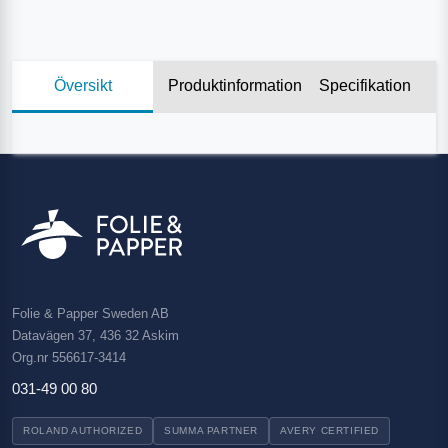
Översikt
Produktinformation
Specifikation
Folie & Papper Sweden AB
Datavägen 37, 436 32 Askim
Org.nr 556617-3414
031-49 00 80
ROLAND AUTHORIZED
SUMMA PARTNER
AVERY CERTIFIED