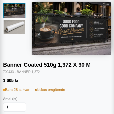
Banner Coated 510g 1,372 X 30 M
702433
·
BANNER 1,372
1 605
kr
Bara 28 st kvar — skickas omgående
Antal
(st)