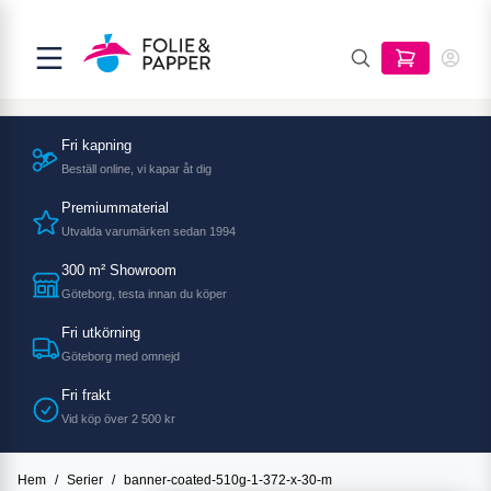
Fri kapning
Beställ online, vi kapar åt dig
Premiummaterial
Utvalda varumärken sedan 1994
300 m² Showroom
Göteborg, testa innan du köper
Fri utkörning
Göteborg med omnejd
Fri frakt
Vid köp över 2 500 kr
Hem
/
Serier
/
banner-coated-510g-1-372-x-30-m