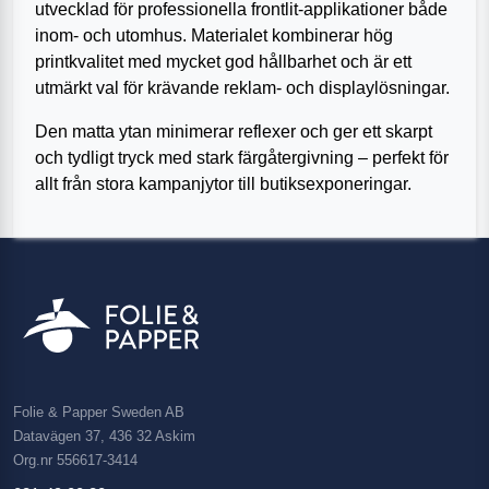
utvecklad för professionella frontlit-applikationer både
inom- och utomhus. Materialet kombinerar hög
printkvalitet med mycket god hållbarhet och är ett
utmärkt val för krävande reklam- och displaylösningar.
Den matta ytan minimerar reflexer och ger ett skarpt
och tydligt tryck med stark färgåtergivning – perfekt för
allt från stora kampanjytor till butiksexponeringar.
Folie & Papper Sweden AB
Datavägen 37, 436 32 Askim
Org.nr 556617-3414