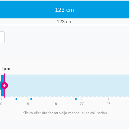
123
cm
123
cm
1
lpm
0
9
18
27
36
Klicka eller dra för att välja mängd, eller välj nedan