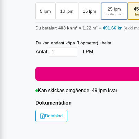
45
25
lpm
5
lpm
10
lpm
15
lpm
bästa priset
he
Du betalar:
403
kr/m²
×
1.22
m²
=
491.66
kr
(exkl m
Du kan endast köpa (
Löpmeter
) i heltal.
Antal:
LPM
Kan skickas omgående:
49 lpm
kvar
Dokumentation
Datablad