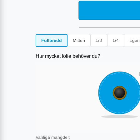
Fullbredd
Mitten
1/3
1/4
Egen
Hur mycket folie behöver du?
Vanliga mängder: