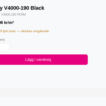
y V4000-190 Black
·
V4000-190 PERM
98
kr/m²
49 lpm kvar — skickas omgående
pm)
Lägg i varukorg