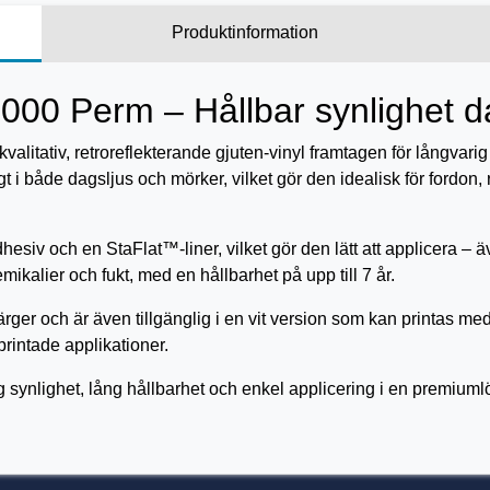
Produktinformation
000 Perm – Hållbar synlighet d
litativ, retroreflekterande gjuten-vinyl framtagen för långvari
t i både dagsljus och mörker, vilket gör den idealisk för fordon,
siv och en StaFlat™-liner, vilket gör den lätt att applicera – äv
emikalier och fukt, med en hållbarhet på upp till 7 år.
ärger och är även tillgänglig i en vit version som kan printas med
printade applikationer.
synlighet, lång hållbarhet och enkel applicering i en premiumlö