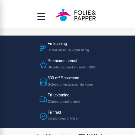
Fri kapning
Beställ online, vi kapar åt dig
Premiummaterial
Utvalda varumärken sedan 1994
300 m² Showroom
Göteborg, testa innan du köper
Fri utkörning
Göteborg med omnejd
Fri frakt
Vid köp över 2 500 kr