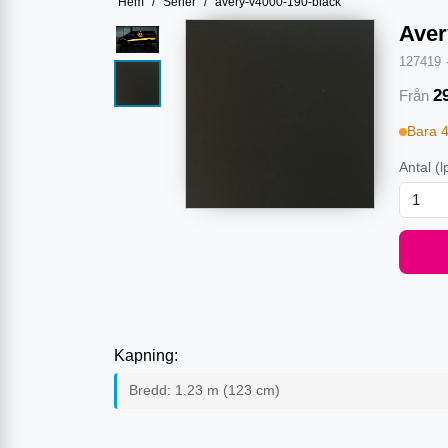
Hem
/
Serier
/
avery-v4000-190-black
Aver
127419
2
Från
Bara 
Antal
(l
Kapning:
Bredd:
1.23
m (
123
cm)