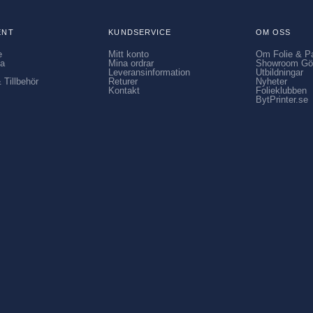
ENT
KUNDSERVICE
OM OSS
e
Mitt konto
Om Folie & P
ia
Mina ordrar
Showroom Gö
Leveransinformation
Utbildningar
 Tillbehör
Returer
Nyheter
Kontakt
Folieklubben
BytPrinter.se