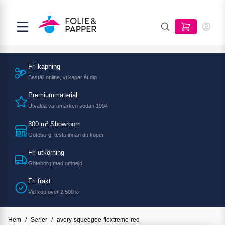
Fri kapning
Beställ online, vi kapar åt dig
Premiummaterial
Utvalda varumärken sedan 1994
300 m² Showroom
Göteborg, testa innan du köper
Fri utkörning
Göteborg med omnejd
Fri frakt
Vid köp över 2 500 kr
Hem
/
Serier
/
avery-squeegee-flextreme-red