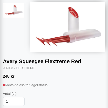
Avery Squeegee Flextreme Red
906038
·
FLEXTREME
248
kr
Kontakta oss för lagerstatus
Antal
(st)