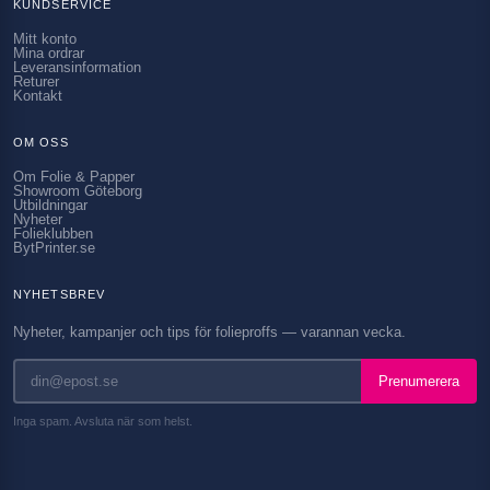
KUNDSERVICE
Mitt konto
Mina ordrar
Leveransinformation
Returer
Kontakt
OM OSS
Om Folie & Papper
Showroom Göteborg
Utbildningar
Nyheter
Folieklubben
BytPrinter.se
NYHETSBREV
Nyheter, kampanjer och tips för folieproffs — varannan vecka.
Prenumerera
Inga spam. Avsluta när som helst.