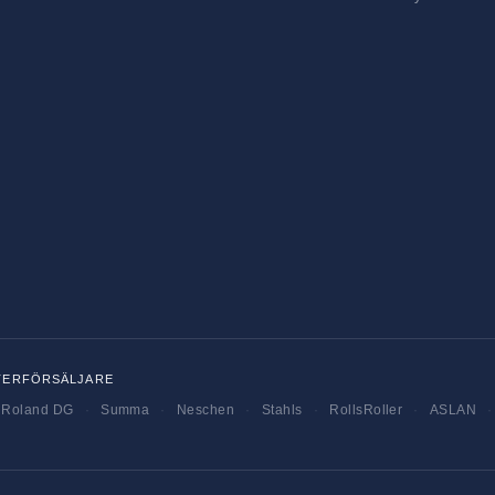
TERFÖRSÄLJARE
Roland DG
·
Summa
·
Neschen
·
Stahls
·
RollsRoller
·
ASLAN
·