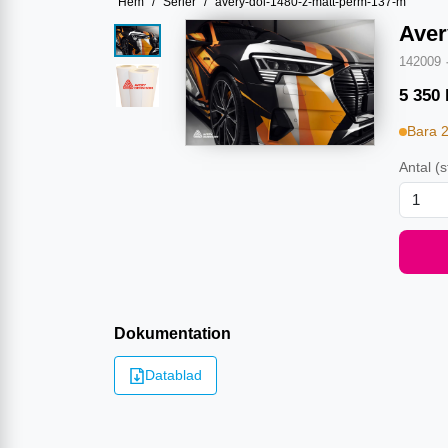
Hem
/
Serier
/
avery-dol-1480-z-matt-perm-137-m
Aver
142009
5 350
Bara 
Antal
(s
Dokumentation
Datablad