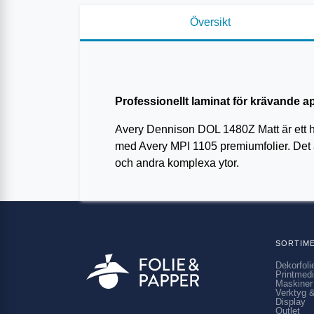
Översikt
Professionellt laminat för krävande a
Avery Dennison DOL 1480Z Matt är ett hö
med Avery MPI 1105 premiumfolier. Det är
och andra komplexa ytor.
SORTIM
Dekorfoli
Printmed
Maskiner
Verktyg &
Display
Outlet