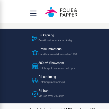
Fri kapning
Beställ online, vi kapar åt dig
Premiummaterial
Utvalda varumärken sedan 1994
300 m² Showroom
Göteborg, testa innan du köper
Fri utkörning
Göteborg med omnejd
Fri frakt
Vid köp över 2 500 kr