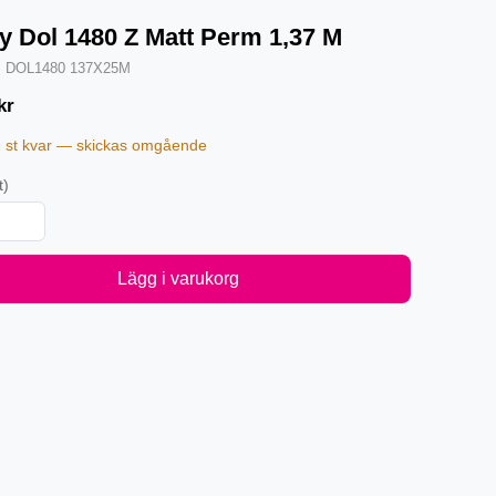
y Dol 1480 Z Matt Perm 1,37 M
·
DOL1480 137X25M
kr
2 st kvar — skickas omgående
t)
Lägg i varukorg