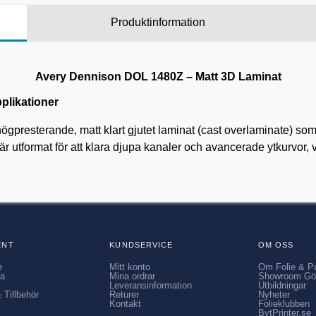
Produktinformation
Avery Dennison DOL 1480Z – Matt 3D Laminat
pplikationer
gpresterande, matt klart gjutet laminat (cast overlaminate) som
 utformat för att klara djupa kanaler och avancerade ytkurvor, v
ENT
KUNDSERVICE
OM OSS
e
Mitt konto
Om Folie & P
ia
Mina ordrar
Showroom Gö
Leveransinformation
Utbildningar
 Tillbehör
Returer
Nyheter
Kontakt
Folieklubben
BytPrinter.se