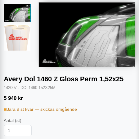
Avery Dol 1460 Z Gloss Perm 1,52x25
142007
·
DOL1460 152X25M
5 940
kr
Bara 9 st kvar — skickas omgående
Antal
(st)