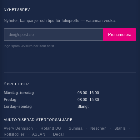
NYHETSBREV
Nyheter, kampanjer och tips för folieproffs — varannan vecka.
Prenumerera
Inga spam. Avsluta när som helst.
ÖPPETTIDER
Måndag–torsdag
08:00–16:00
Fredag
08:00–15:30
Lördag–söndag
Stängt
AUKTORISERAD ÅTERFÖRSÄLJARE
Avery Dennison
·
Roland DG
·
Summa
·
Neschen
·
Stahls
·
RollsRoller
·
ASLAN
·
Decal