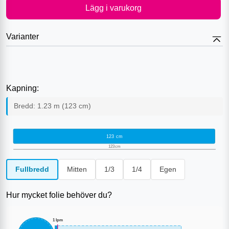
Lägg i varukorg
Varianter
Kapning:
Bredd:
1.23
m (
123
cm)
123
cm
123
cm
Fullbredd
Mitten
1/3
1/4
Egen
Hur mycket folie behöver du?
1
lpm