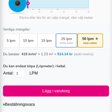
0
10
20
30
40
50
Klicka eller dra för att välja mängd, eller välj nedan
Vanliga mängder:
50
lpm
⭐
25
lpm
5
lpm
10
lpm
15
lpm
bästa priset
hela rullen
Du betalar:
418
kr/m²
×
1.23
m²
=
514.14
kr
(exkl moms)
Du kan endast köpa (
Löpmeter
) i heltal.
Antal:
LPM
Lägg i varukorg
Beställningsvara