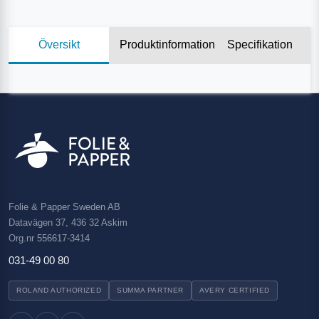
Översikt
Produktinformation
Specifikation
Folie & Papper Sweden AB
Datavägen 37, 436 32 Askim
Org.nr 556617-3414
031-49 00 80
ROLAND AUTHORIZED
SUMMA PARTNER
AVERY CERTIFIED