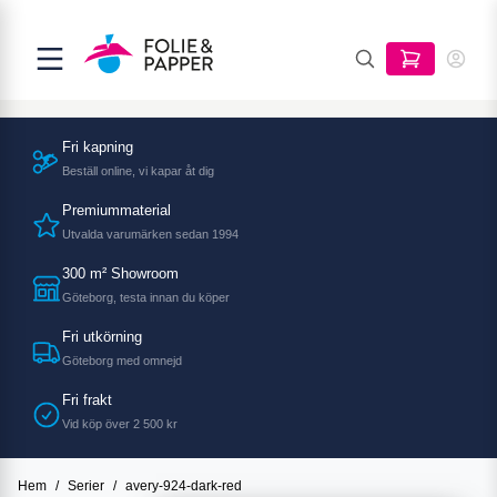
Fri kapning
Beställ online, vi kapar åt dig
Premiummaterial
Utvalda varumärken sedan 1994
300 m² Showroom
Göteborg, testa innan du köper
Fri utkörning
Göteborg med omnejd
Fri frakt
Vid köp över 2 500 kr
Hem
/
Serier
/
avery-924-dark-red