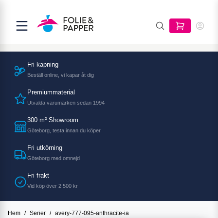
Fri kapning
Beställ online, vi kapar åt dig
Premiummaterial
Utvalda varumärken sedan 1994
300 m² Showroom
Göteborg, testa innan du köper
Fri utkörning
Göteborg med omnejd
Fri frakt
Vid köp över 2 500 kr
Hem
/
Serier
/
avery-777-095-anthracite-ia