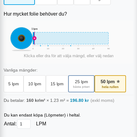
Hur mycket folie behöver du?
1
lpm
0
10
20
30
40
50
Klicka eller dra för att välja mängd, eller välj nedan
Vanliga mängder:
50
lpm
⭐
25
lpm
5
lpm
10
lpm
15
lpm
bästa priset
hela rullen
Du betalar:
160
kr/m²
×
1.23
m²
=
196.80
kr
(exkl moms)
Du kan endast köpa (
Löpmeter
) i heltal.
Antal:
LPM