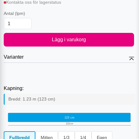
Kontakta oss för lagerstatus
Antal
(lpm)
Lägg i varukorg
Varianter
Kapning:
Bredd:
1.23
m (
123
cm)
123
cm
123
cm
Fullbredd
Mitten
1/3
1/4
Egen