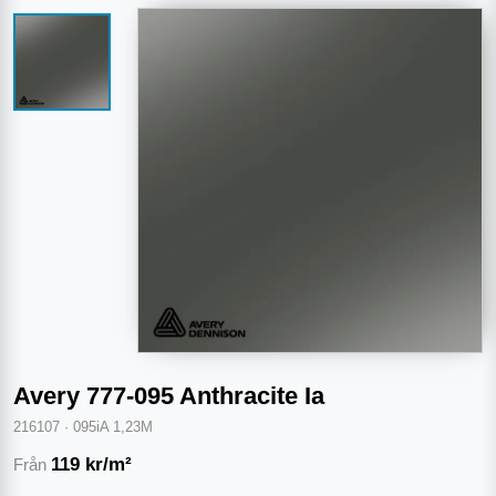
Avery 777-095 Anthracite Ia
216107
·
095iA 1,23M
119
kr/m²
Från