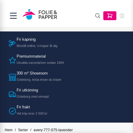
Fri kapning
Beställ online, vi kapar åt dig
Premiummaterial
Utvalda varumärken sedan 1994
300 m² Showroom
Göteborg, testa innan du köper
Fri utkörning
Göteborg med omnejd
Fri frakt
Vid köp över 2 500 kr
Hem
/
Serier
/
avery-777-075-lavender