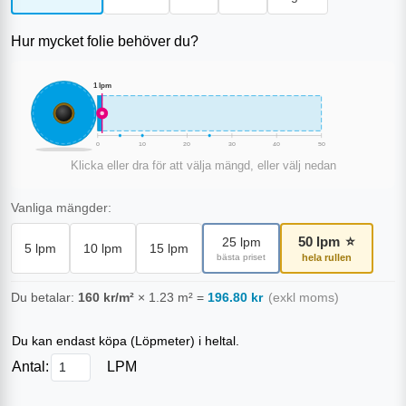
Hur mycket folie behöver du?
1
lpm
0
10
20
30
40
50
Klicka eller dra för att välja mängd, eller välj nedan
Vanliga mängder:
50
lpm
⭐
25
lpm
5
lpm
10
lpm
15
lpm
bästa priset
hela rullen
Du betalar:
160
kr/m²
×
1.23
m²
=
196.80
kr
(exkl moms)
Du kan endast köpa (
Löpmeter
) i heltal.
Antal:
LPM