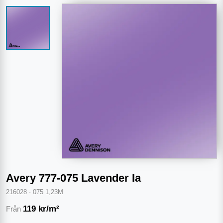
Avery 777-075 Lavender Ia
216028
·
075 1,23M
119
kr/m²
Från