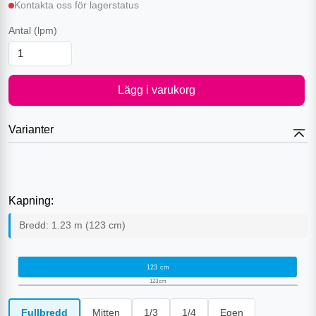
Kontakta oss för lagerstatus
Antal
(lpm)
Lägg i varukorg
Varianter
Kapning:
Bredd:
1.23
m (
123
cm)
123
cm
123
cm
Fullbredd
Mitten
1/3
1/4
Egen