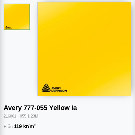
Avery 777-055 Yellow Ia
216001
·
055 1,23M
119
kr/m²
Från