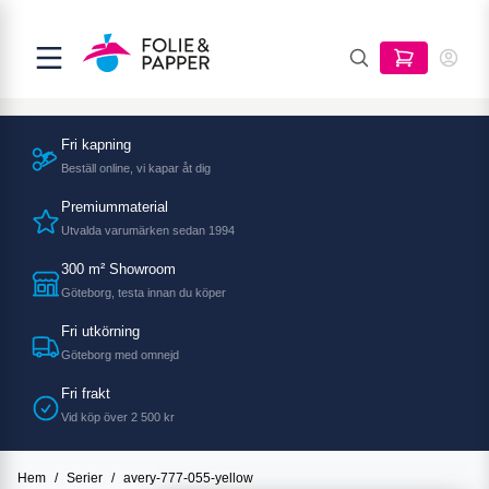
Fri kapning
Beställ online, vi kapar åt dig
Premiummaterial
Utvalda varumärken sedan 1994
300 m² Showroom
Göteborg, testa innan du köper
Fri utkörning
Göteborg med omnejd
Fri frakt
Vid köp över 2 500 kr
Hem
/
Serier
/
avery-777-055-yellow