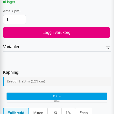
I lager
Antal
(lpm)
Lägg i varukorg
Varianter
Kapning:
Bredd:
1.23
m (
123
cm)
123
cm
123
cm
Fullbredd
Mitten
1/3
1/4
Egen