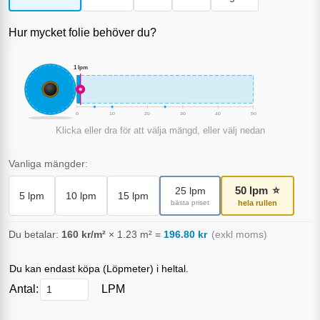
Hur mycket folie behöver du?
1
lpm
0
10
20
30
40
50
Klicka eller dra för att välja mängd, eller välj nedan
Vanliga mängder:
50
lpm
⭐
25
lpm
5
lpm
10
lpm
15
lpm
bästa priset
hela rullen
Du betalar:
160
kr/m²
×
1.23
m²
=
196.80
kr
(exkl moms)
Du kan endast köpa (
Löpmeter
) i heltal.
Antal:
LPM