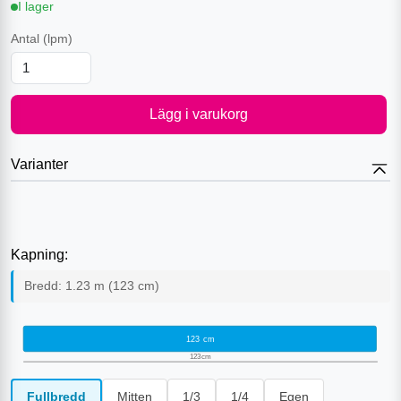
I lager
Antal
(lpm)
Lägg i varukorg
Varianter
Kapning:
Bredd:
1.23
m (
123
cm)
123
cm
123
cm
Fullbredd
Mitten
1/3
1/4
Egen