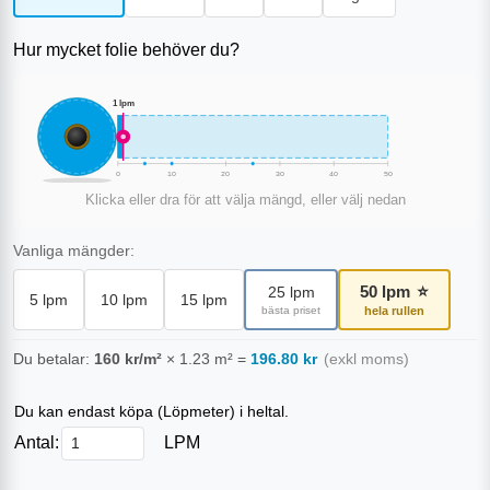
Hur mycket folie behöver du?
1
lpm
0
10
20
30
40
50
Klicka eller dra för att välja mängd, eller välj nedan
Vanliga mängder:
50
lpm
⭐
25
lpm
5
lpm
10
lpm
15
lpm
bästa priset
hela rullen
Du betalar:
160
kr/m²
×
1.23
m²
=
196.80
kr
(exkl moms)
Du kan endast köpa (
Löpmeter
) i heltal.
Antal:
LPM