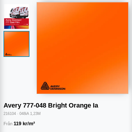
Avery 777-048 Bright Orange Ia
216104
·
048iA 1,23M
119
kr/m²
Från