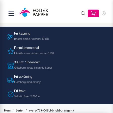
Fri kapning
Beställ online, vi kapar åt dig
Premiummaterial
Utvalda varumärken sedan 1994
300 m² Showroom
Göteborg, testa innan du köper
Fri utkörning
Göteborg med omnejd
Fri frakt
Vid köp över 2 500 kr
Hem
/
Serier
/
avery-777-048cf-bright-orange-ia