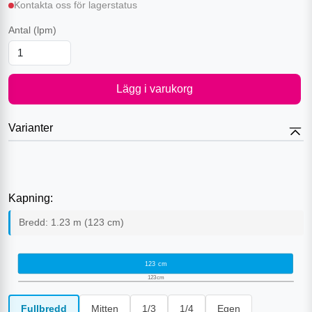
Kontakta oss för lagerstatus
Antal
(lpm)
Lägg i varukorg
Varianter
Kapning:
Bredd:
1.23
m (
123
cm)
123
cm
123
cm
Fullbredd
Mitten
1/3
1/4
Egen