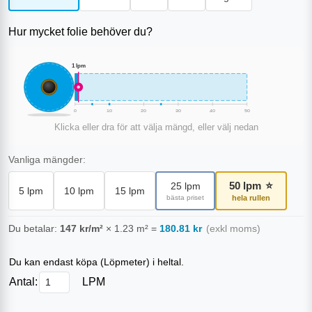
Hur mycket folie behöver du?
1
lpm
0
10
20
30
40
50
Klicka eller dra för att välja mängd, eller välj nedan
Vanliga mängder:
50
lpm
⭐
25
lpm
5
lpm
10
lpm
15
lpm
bästa priset
hela rullen
Du betalar:
147
kr/m²
×
1.23
m²
=
180.81
kr
(exkl moms)
Du kan endast köpa (
Löpmeter
) i heltal.
Antal:
LPM