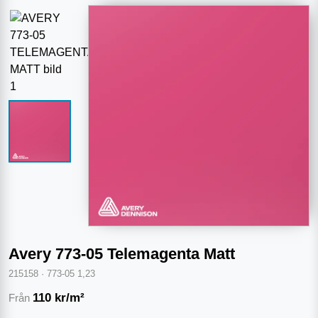
Avery 773-05 Telemagenta Matt
215158
·
773-05 1,23
110
kr/m²
Från