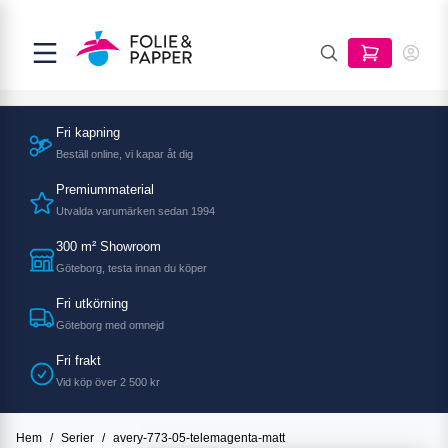
Fri kapning
Beställ online, vi kapar åt dig
Premiummaterial
Utvalda varumärken sedan 1994
300 m² Showroom
Göteborg, testa innan du köper
Fri utkörning
Göteborg med omnejd
Fri frakt
Vid köp över 2 500 kr
Hem
/
Serier
/
avery-773-05-telemagenta-matt