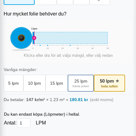
Hur mycket folie behöver du?
1
lpm
0
10
20
30
40
50
Klicka eller dra för att välja mängd, eller välj nedan
Vanliga mängder:
50
lpm
⭐
25
lpm
5
lpm
10
lpm
15
lpm
bästa priset
hela rullen
Du betalar:
147
kr/m²
×
1.23
m²
=
180.81
kr
(exkl moms)
Du kan endast köpa (
Löpmeter
) i heltal.
Antal:
LPM