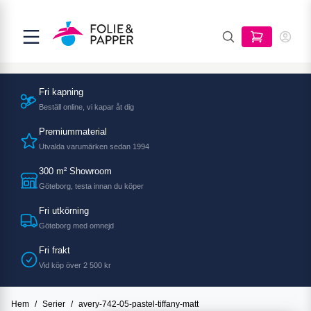
Fri kapning
Beställ online, vi kapar åt dig
Premiummaterial
Utvalda varumärken sedan 1994
300 m² Showroom
Göteborg, testa innan du köper
Fri utkörning
Göteborg med omnejd
Fri frakt
Vid köp över 2 500 kr
Hem
/
Serier
/
avery-742-05-pastel-tiffany-matt