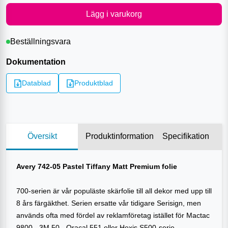
Lägg i varukorg
Beställningsvara
Dokumentation
Datablad
Produktblad
Översikt
Produktinformation
Specifikation
Avery 742-05 Pastel Tiffany Matt Premium folie
700-serien är vår populäste skärfolie till all dekor med upp till
8 års färgäkthet. Serien ersatte vår tidigare Serisign, men
används ofta med fördel av reklamföretag istället för Mactac
9800-, 3M 50-, Oracal 551 eller Hexis S500-serie.