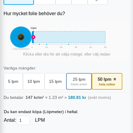
Hur mycket folie behöver du?
1
lpm
0
10
20
30
40
50
Klicka eller dra för att välja mängd, eller välj nedan
Vanliga mängder:
50
lpm
⭐
25
lpm
5
lpm
10
lpm
15
lpm
bästa priset
hela rullen
Du betalar:
147
kr/m²
×
1.23
m²
=
180.81
kr
(exkl moms)
Du kan endast köpa (
Löpmeter
) i heltal.
Antal:
LPM