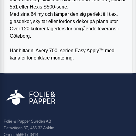
551 eller Hexis S500-serie.
Med sina 64 my och lämpar den sig perfekt till t.ex.
glasdekor, skyltar eller fordons dekor på plana utor
Över 120 kulörer lagerförs för omgående leverans i
Göteborg.
Här hittar ni Avery 700 -serien Easy Apply™ med
kanaler för enklare montering.
Folie & Papper Sweden AB
Datavägen 37, 436 32 Askim
Org.nr 556617-3414