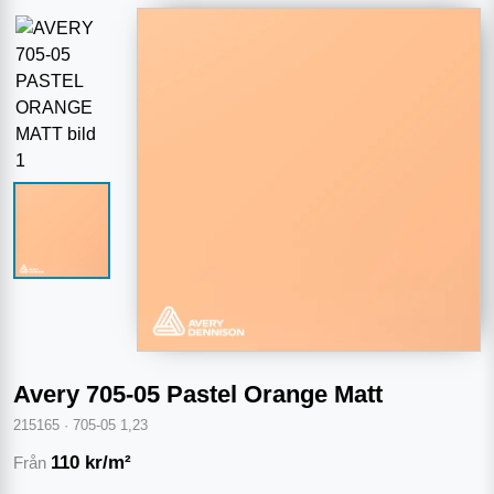
Avery 705-05 Pastel Orange Matt
215165
·
705-05 1,23
110
kr/m²
Från