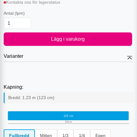
Kontakta oss för lagerstatus
Antal
(lpm)
Lägg i varukorg
Varianter
Kapning:
Bredd:
1.23
m (
123
cm)
123
cm
123
cm
Fullbredd
Mitten
1/3
1/4
Egen