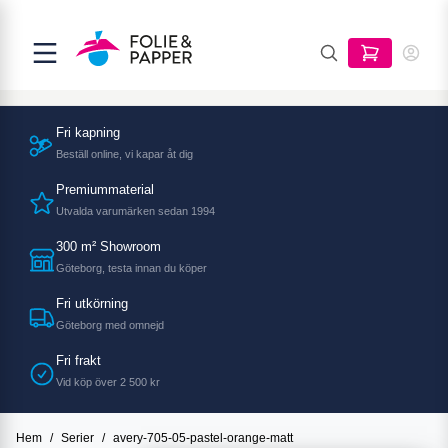
Fri kapning
Beställ online, vi kapar åt dig
Premiummaterial
Utvalda varumärken sedan 1994
300 m² Showroom
Göteborg, testa innan du köper
Fri utkörning
Göteborg med omnejd
Fri frakt
Vid köp över 2 500 kr
Hem
/
Serier
/
avery-705-05-pastel-orange-matt