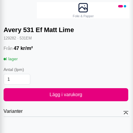
Folie & Papper
Avery 531 Ef Matt Lime
129282
·
531EM
47
kr/m²
Från
I lager
Antal
(lpm)
Lägg i varukorg
Varianter