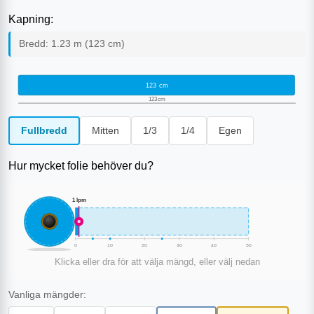
Kapning:
Bredd:
1.23
m (
123
cm)
123
cm
123
cm
Fullbredd
Mitten
1/3
1/4
Egen
Hur mycket folie behöver du?
1
lpm
0
10
20
30
40
50
Klicka eller dra för att välja mängd, eller välj nedan
Vanliga mängder: