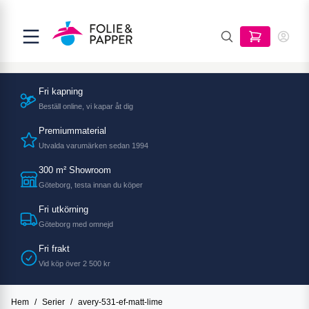
Fri kapning
Beställ online, vi kapar åt dig
Premiummaterial
Utvalda varumärken sedan 1994
300 m² Showroom
Göteborg, testa innan du köper
Fri utkörning
Göteborg med omnejd
Fri frakt
Vid köp över 2 500 kr
Hem
/
Serier
/
avery-531-ef-matt-lime