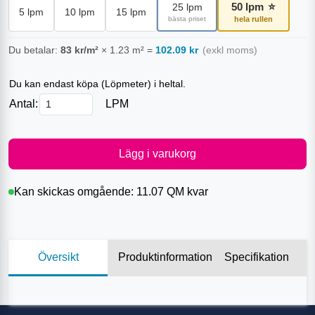
50
lpm
⭐
25
lpm
5
lpm
10
lpm
15
lpm
bästa priset
hela rullen
Du betalar:
83
kr/m²
×
1.23
m²
=
102.09
kr
(exkl moms)
Du kan endast köpa (
Löpmeter
) i heltal.
Antal:
LPM
Lägg i varukorg
Kan skickas omgående:
11.07 QM
kvar
Översikt
Produktinformation
Specifikation