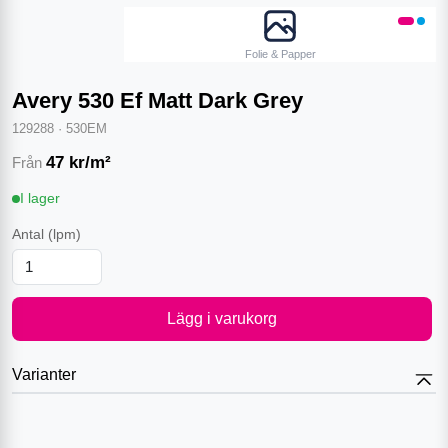
Folie & Papper
Avery 530 Ef Matt Dark Grey
129288
·
530EM
47
kr/m²
Från
I lager
Antal
(lpm)
Lägg i varukorg
Varianter