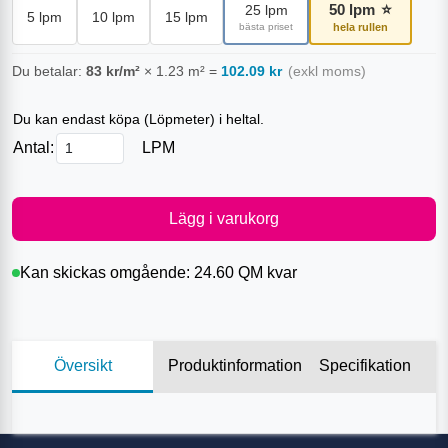
50
lpm
⭐
25
lpm
5
lpm
10
lpm
15
lpm
bästa priset
hela rullen
Du betalar:
83
kr/m²
×
1.23
m²
=
102.09
kr
(exkl moms)
Du kan endast köpa (
Löpmeter
) i heltal.
Antal:
LPM
Lägg i varukorg
Kan skickas omgående:
24.60 QM
kvar
Översikt
Produktinformation
Specifikation