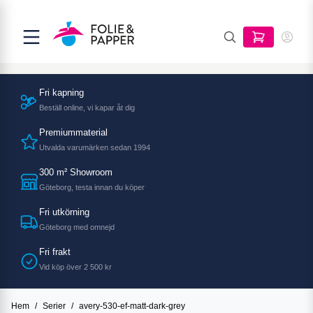
Fri kapning
Beställ online, vi kapar åt dig
Premiummaterial
Utvalda varumärken sedan 1994
300 m² Showroom
Göteborg, testa innan du köper
Fri utkörning
Göteborg med omnejd
Fri frakt
Vid köp över 2 500 kr
Hem
/
Serier
/
avery-530-ef-matt-dark-grey