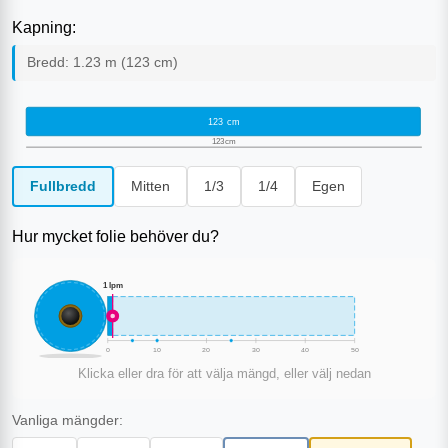
Kapning:
Bredd:
1.23
m (
123
cm)
123
cm
123
cm
Fullbredd
Mitten
1/3
1/4
Egen
Hur mycket folie behöver du?
1
lpm
0
10
20
30
40
50
Klicka eller dra för att välja mängd, eller välj nedan
Vanliga mängder: