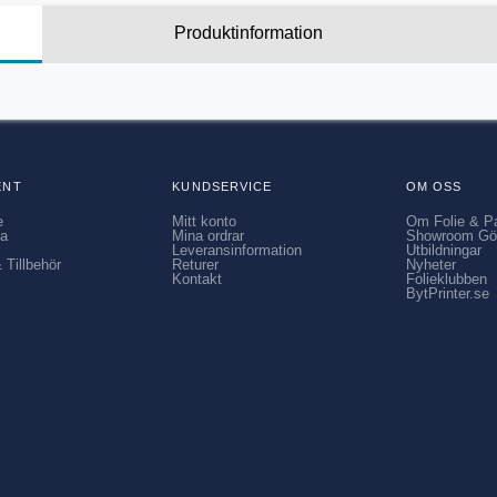
Produktinformation
ENT
KUNDSERVICE
OM OSS
e
Mitt konto
Om Folie & P
ia
Mina ordrar
Showroom Gö
Leveransinformation
Utbildningar
 Tillbehör
Returer
Nyheter
Kontakt
Folieklubben
BytPrinter.se