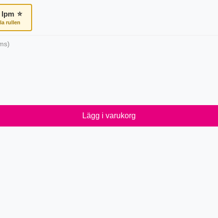
lpm
⭐
la rullen
ms)
Lägg i varukorg