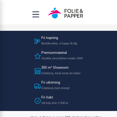
Fri kapning
Beställ online, vi kapar åt dig
Premiummaterial
Utvalda varumärken sedan 1994
300 m² Showroom
Göteborg, testa innan du köper
Fri utkörning
Göteborg med omnejd
Fri frakt
Vid köp över 2 500 kr