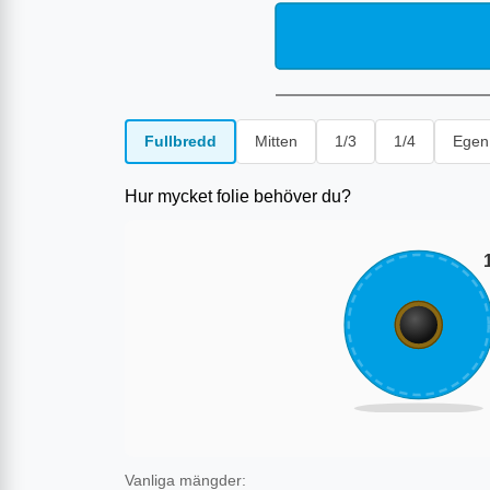
Fullbredd
Mitten
1/3
1/4
Egen
Hur mycket folie behöver du?
Vanliga mängder: