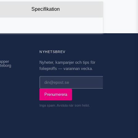
Specifikation
NYHETSBREV
apper
Nyheter, kampanjer och tips för
teborg
folieproffs — varannan vecka.
Prenumerera
Inga spam. Avsluta när som helst.