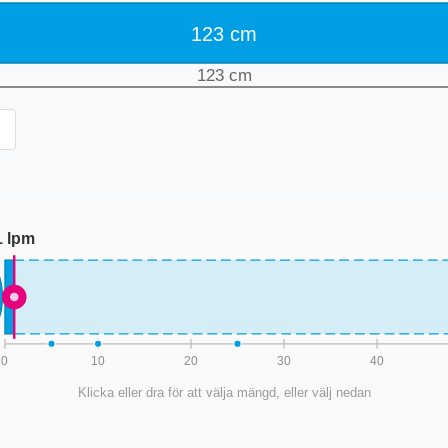
123
cm
123
cm
1
lpm
0
10
20
30
40
Klicka eller dra för att välja mängd, eller välj nedan