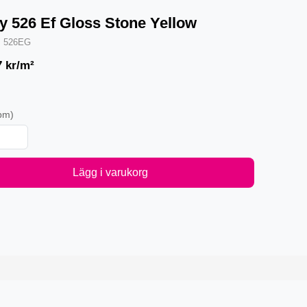
y 526 Ef Gloss Stone Yellow
·
526EG
7
kr/m²
pm)
Lägg i varukorg