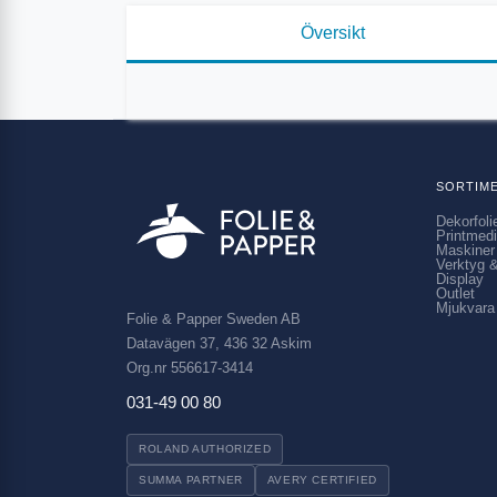
Översikt
SORTIM
Dekorfoli
Printmed
Maskiner
Verktyg &
Display
Outlet
Mjukvara
Folie & Papper Sweden AB
Datavägen 37, 436 32 Askim
Org.nr 556617-3414
031-49 00 80
ROLAND AUTHORIZED
SUMMA PARTNER
AVERY CERTIFIED