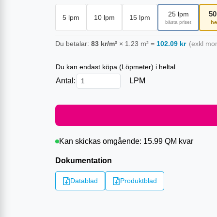
50
25
lpm
5
lpm
10
lpm
15
lpm
bästa priset
he
Du betalar:
83
kr/m²
×
1.23
m²
=
102.09
kr
(exkl mo
Du kan endast köpa (
Löpmeter
) i heltal.
Antal:
LPM
Kan skickas omgående:
15.99 QM
kvar
Dokumentation
Datablad
Produktblad