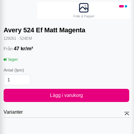
Folie & Papper
Avery 524 Ef Matt Magenta
129261
·
524EM
47
kr/m²
Från
I lager
Antal
(lpm)
Lägg i varukorg
Varianter