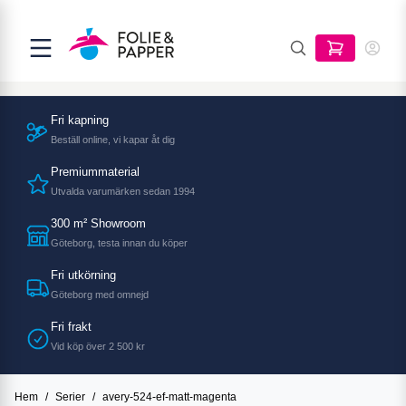
Fri kapning
Beställ online, vi kapar åt dig
Premiummaterial
Utvalda varumärken sedan 1994
300 m² Showroom
Göteborg, testa innan du köper
Fri utkörning
Göteborg med omnejd
Fri frakt
Vid köp över 2 500 kr
Hem
/
Serier
/
avery-524-ef-matt-magenta