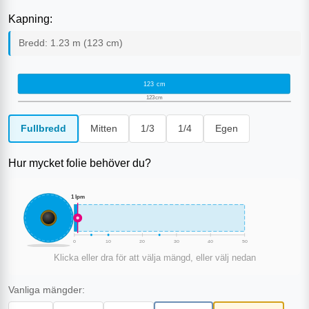
Kapning:
Bredd:
1.23
m (
123
cm)
123
cm
123
cm
Fullbredd
Mitten
1/3
1/4
Egen
Hur mycket folie behöver du?
1
lpm
0
10
20
30
40
50
Klicka eller dra för att välja mängd, eller välj nedan
Vanliga mängder: