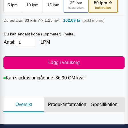
50
lpm
⭐
25
lpm
5
lpm
10
lpm
15
lpm
bästa priset
hela rullen
Du betalar:
83
kr/m²
×
1.23
m²
=
102.09
kr
(exkl moms)
Du kan endast köpa (
Löpmeter
) i heltal.
Antal:
LPM
Lägg i varukorg
Kan skickas omgående:
36.90 QM
kvar
Översikt
Produktinformation
Specifikation