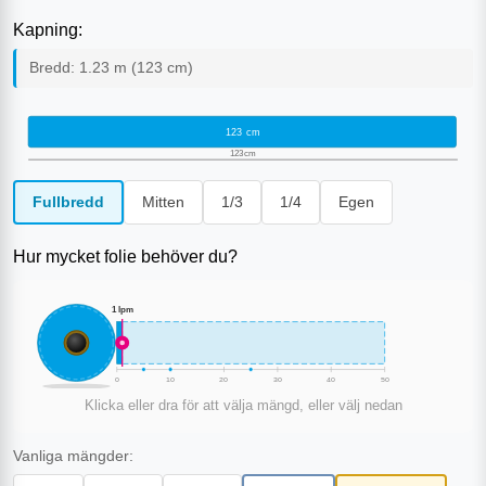
Kapning:
Bredd:
1.23
m (
123
cm)
123
cm
123
cm
Fullbredd
Mitten
1/3
1/4
Egen
Hur mycket folie behöver du?
1
lpm
0
10
20
30
40
50
Klicka eller dra för att välja mängd, eller välj nedan
Vanliga mängder: