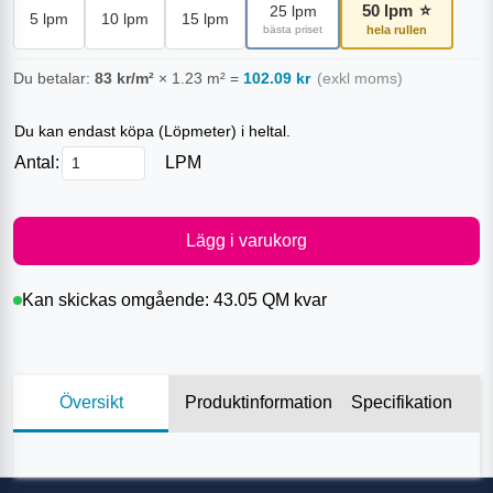
50
lpm
⭐
25
lpm
5
lpm
10
lpm
15
lpm
bästa priset
hela rullen
Du betalar:
83
kr/m²
×
1.23
m²
=
102.09
kr
(exkl moms)
Du kan endast köpa (
Löpmeter
) i heltal.
Antal:
LPM
Lägg i varukorg
Kan skickas omgående:
43.05 QM
kvar
Översikt
Produktinformation
Specifikation