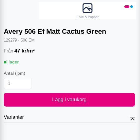
Folie & Papper
Avery 506 Ef Matt Cactus Green
129279
·
506 EM
47
kr/m²
Från
I lager
Antal
(lpm)
Lägg i varukorg
Varianter