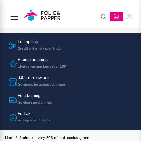
Fri kapning
Beställ online, vi kapar åt dig
Premiummaterial
Utvalda varumärken sedan 1994
300 m² Showroom
Göteborg, testa innan du köper
Fri utkörning
Göteborg med omnejd
Fri frakt
Vid köp över 2 500 kr
Hem
/
Serier
/
avery-506-ef-matt-cactus-green