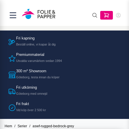
Fri kapning
Beställ online, vi kapar åt dig
Premiummaterial
Utvalda varumärken sedan 1994
300 m² Showroom
Göteborg, testa innan du köper
Fri utkörning
Göteborg med omnejd
Fri frakt
Vid köp över 2 500 kr
Hem
/
Serier
/
aswf-rugged-bedrock-grey