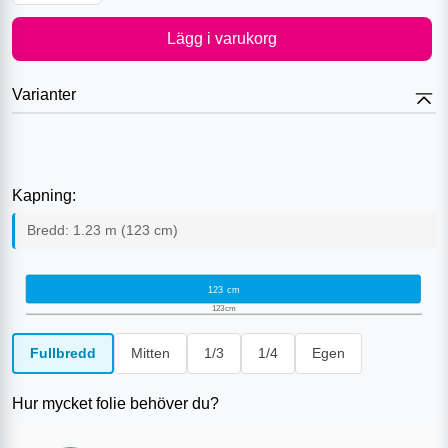
Lägg i varukorg
Varianter
Kapning:
Bredd:
1.23
m (
123
cm)
123
cm
123
cm
Fullbredd
Mitten
1/3
1/4
Egen
Hur mycket folie behöver du?