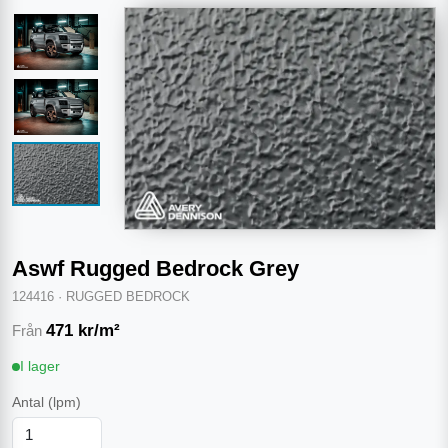
Aswf Rugged Bedrock Grey
124416
·
RUGGED BEDROCK
471
kr/m²
Från
I lager
Antal
(lpm)