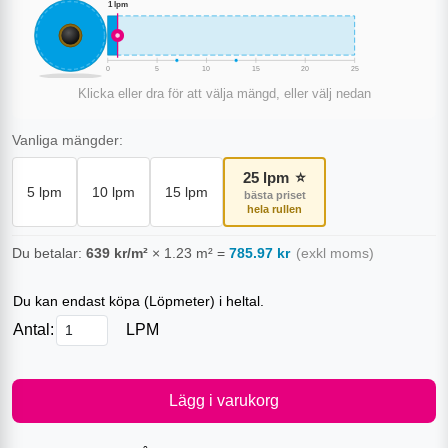
1
lpm
0
5
10
15
20
25
Klicka eller dra för att välja mängd, eller välj nedan
Vanliga mängder:
25
lpm
⭐
5
lpm
10
lpm
15
lpm
bästa priset
hela rullen
Du betalar:
639
kr/m²
×
1.23
m²
=
785.97
kr
(exkl moms)
Du kan endast köpa (
Löpmeter
) i heltal.
Antal:
LPM
Lägg i varukorg