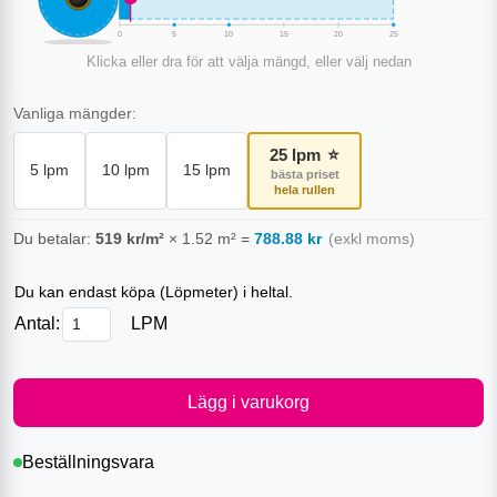
0
5
10
15
20
25
Klicka eller dra för att välja mängd, eller välj nedan
Vanliga mängder:
25
lpm
⭐
5
lpm
10
lpm
15
lpm
bästa priset
hela rullen
Du betalar:
519
kr/m²
×
1.52
m²
=
788.88
kr
(exkl moms)
Du kan endast köpa (
Löpmeter
) i heltal.
Antal:
LPM
Lägg i varukorg
Beställningsvara