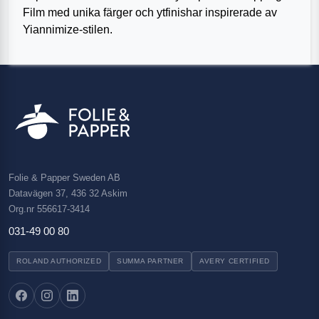
Film med unika färger och ytfinishar inspirerade av
Yiannimize-stilen.
Folie & Papper Sweden AB
Datavägen 37, 436 32 Askim
Org.nr 556617-3414
031-49 00 80
ROLAND AUTHORIZED
SUMMA PARTNER
AVERY CERTIFIED