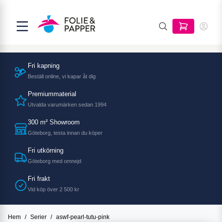
Fri kapning
Beställ online, vi kapar åt dig
Premiummaterial
Utvalda varumärken sedan 1994
300 m² Showroom
Göteborg, testa innan du köper
Fri utkörning
Göteborg med omnejd
Fri frakt
Vid köp över 2 500 kr
Hem
/
Serier
/
aswf-pearl-tutu-pink