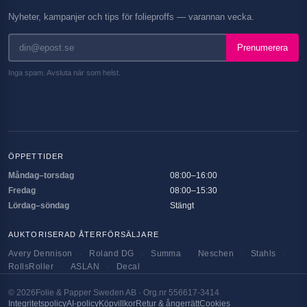
Nyheter, kampanjer och tips för folieproffs — varannan vecka.
Prenumerera
Inga spam. Avsluta när som helst.
ÖPPETTIDER
Måndag–torsdag
08:00–16:00
Fredag
08:00–15:30
Lördag–söndag
Stängt
AUKTORISERAD ÅTERFÖRSÄLJARE
Avery Dennison
·
Roland DG
·
Summa
·
Neschen
·
Stahls
·
RollsRoller
·
ASLAN
·
Decal
©
2026
Folie & Papper Sweden AB · Org.nr 556617-3414
Integritetspolicy
AI-policy
Köpvillkor
Retur & ångerrätt
Cookies