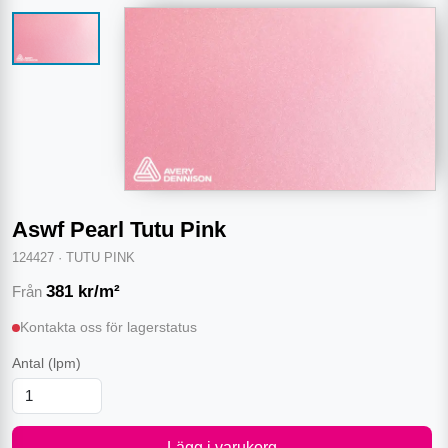
Aswf Pearl Tutu Pink
124427
·
TUTU PINK
381
kr/m²
Från
Kontakta oss för lagerstatus
Antal
(lpm)
Lägg i varukorg