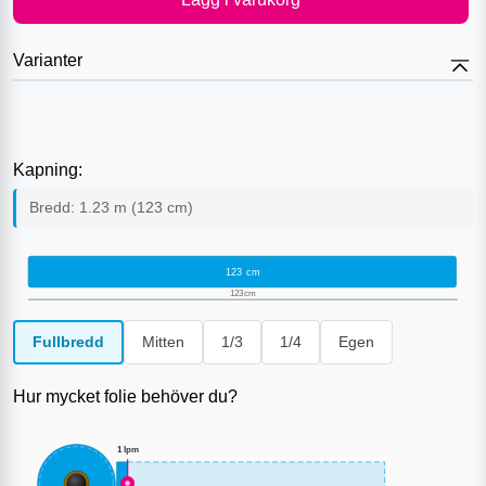
Varianter
Kapning:
Bredd:
1.23
m (
123
cm)
123
cm
123
cm
Fullbredd
Mitten
1/3
1/4
Egen
Hur mycket folie behöver du?
1
lpm