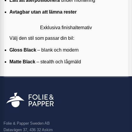
Lätt att återpositionera
under montering
Avtagbar utan att lämna rester
Exklusiva finishalternativ
Välj den stil som passar din bil:
Gloss Black
– blank och modern
Matte Black
– stealth och lågmäld
Folie & Papper Sweden AB
Datavägen 37, 436 32 Askim