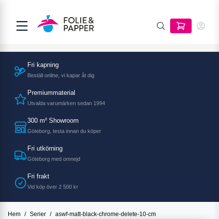
Fri kapning
Beställ online, vi kapar åt dig
Premiummaterial
Utvalda varumärken sedan 1994
300 m² Showroom
Göteborg, testa innan du köper
Fri utkörning
Göteborg med omnejd
Fri frakt
Vid köp över 2 500 kr
Hem
/
Serier
/
aswf-matt-black-chrome-delete-10-cm