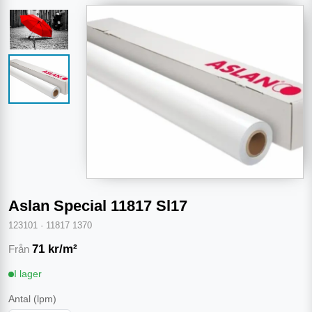
Aslan Special 11817 Sl17
123101
·
11817 1370
71
kr/m²
Från
I lager
Antal
(lpm)