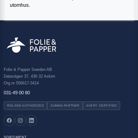
utomhus.
Folie & Papper Sweden AB
Datavägen 37, 436 32 Askim
Org.nr 556617-3414
031-49 00 80
ROLAND AUTHORIZED
SUMMA PARTNER
AVERY CERTIFIED
SORTIMENT