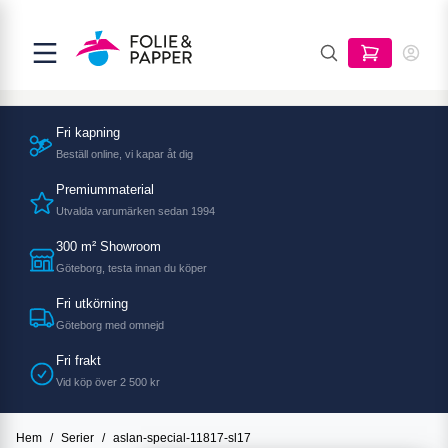
Fri kapning
Beställ online, vi kapar åt dig
Premiummaterial
Utvalda varumärken sedan 1994
300 m² Showroom
Göteborg, testa innan du köper
Fri utkörning
Göteborg med omnejd
Fri frakt
Vid köp över 2 500 kr
Hem
/
Serier
/
aslan-special-11817-sl17