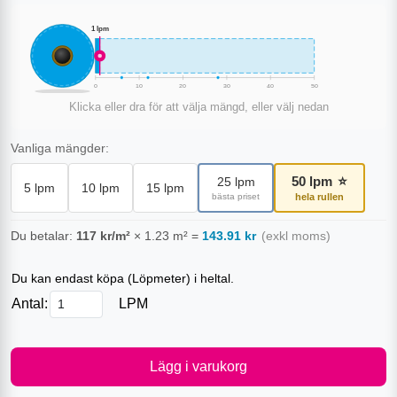
1
lpm
0
10
20
30
40
50
Klicka eller dra för att välja mängd, eller välj nedan
Vanliga mängder:
50
lpm
⭐
25
lpm
5
lpm
10
lpm
15
lpm
bästa priset
hela rullen
Du betalar:
117
kr/m²
×
1.23
m²
=
143.91
kr
(exkl moms)
Du kan endast köpa (
Löpmeter
) i heltal.
Antal:
LPM
Lägg i varukorg