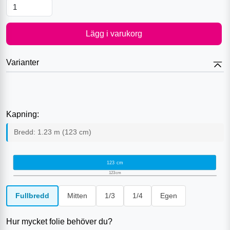
Lägg i varukorg
Varianter
Kapning:
Bredd:
1.23
m (
123
cm)
123
cm
123
cm
Fullbredd
Mitten
1/3
1/4
Egen
Hur mycket folie behöver du?