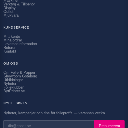
Maskiner
Verktyg & Tillbehör
Display
Outlet
Mjukvara
KUNDSERVICE
Mitt konto
Mina ordrar
Leveransinformation
Returer
Kontakt
OM OSS
Om Folie & Papper
Showroom Göteborg
Utbildningar
Nyheter
Folieklubben
BytPrinter.se
NYHETSBREV
Nyheter, kampanjer och tips för folieproffs — varannan vecka.
Prenumerera