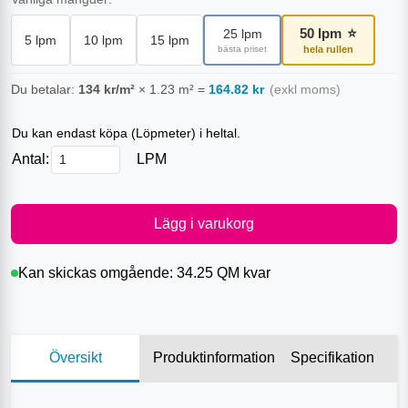
50
lpm
⭐
25
lpm
5
lpm
10
lpm
15
lpm
bästa priset
hela rullen
Du betalar:
134
kr/m²
×
1.23
m²
=
164.82
kr
(exkl moms)
Du kan endast köpa (
Löpmeter
) i heltal.
Antal:
LPM
Lägg i varukorg
Kan skickas omgående:
34.25 QM
kvar
Översikt
Produktinformation
Specifikation