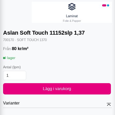
Laminat
Folie & Papper
Aslan Soft Touch 11152slp 1,37
700170
·
SOFT TOUCH 1370
80
kr/m²
Från
I lager
Antal
(lpm)
Lägg i varukorg
Varianter