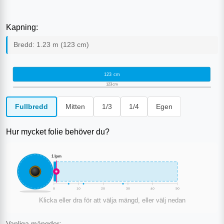
Kapning:
Bredd:
1.23
m (
123
cm)
123
cm
123
cm
Fullbredd
Mitten
1/3
1/4
Egen
Hur mycket folie behöver du?
1
lpm
0
10
20
30
40
50
Klicka eller dra för att välja mängd, eller välj nedan
Vanliga mängder: