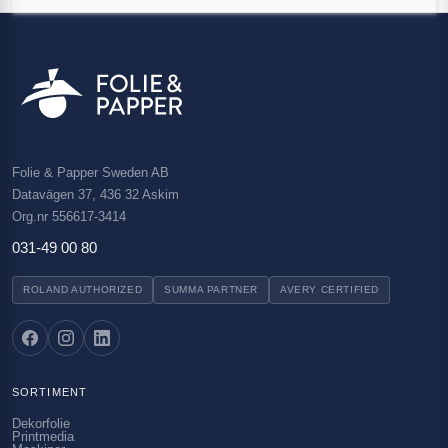
Folie & Papper Sweden AB
Datavägen 37, 436 32 Askim
Org.nr 556617-3414
031-49 00 80
ROLAND AUTHORIZED
SUMMA PARTNER
AVERY CERTIFIED
SORTIMENT
Dekorfolie
Printmedia