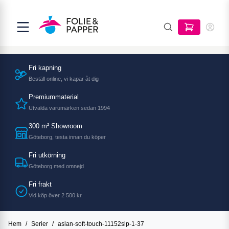
Fri kapning
Beställ online, vi kapar åt dig
Premiummaterial
Utvalda varumärken sedan 1994
300 m² Showroom
Göteborg, testa innan du köper
Fri utkörning
Göteborg med omnejd
Fri frakt
Vid köp över 2 500 kr
Hem
/
Serier
/
aslan-soft-touch-11152slp-1-37