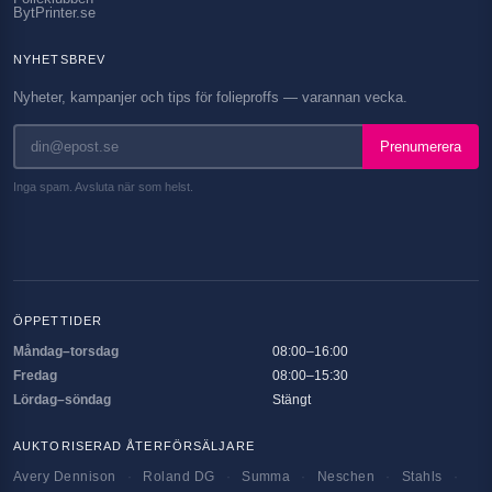
BytPrinter.se
NYHETSBREV
Nyheter, kampanjer och tips för folieproffs — varannan vecka.
Prenumerera
Inga spam. Avsluta när som helst.
ÖPPETTIDER
Måndag–torsdag
08:00–16:00
Fredag
08:00–15:30
Lördag–söndag
Stängt
AUKTORISERAD ÅTERFÖRSÄLJARE
Avery Dennison
·
Roland DG
·
Summa
·
Neschen
·
Stahls
·