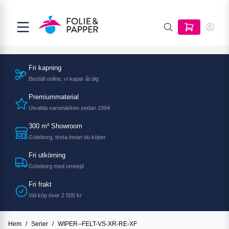
Fri kapning
Beställ online, vi kapar åt dig
Premiummaterial
Utvalda varumärken sedan 1994
300 m² Showroom
Göteborg, testa innan du köper
Fri utkörning
Göteborg med omnejd
Fri frakt
Vid köp över 2 500 kr
Hem
/
Serier
/
WIPER--FELT-VS-XR-RE-XF