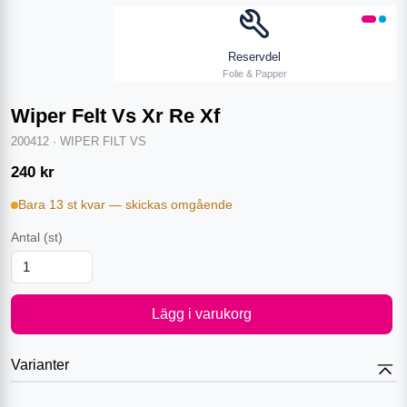
Reservdel
Folie & Papper
Wiper Felt Vs Xr Re Xf
200412
·
WIPER FILT VS
240
kr
Bara 13 st kvar — skickas omgående
Antal
(st)
Lägg i varukorg
Varianter