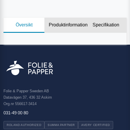
Översikt
Produktinformation
Specifikation
Folie & Papper Sweden AB
Datavägen 37, 436 32 Askim
Org.nr 556617-3414
031-49 00 80
ROLAND AUTHORIZED
SUMMA PARTNER
AVERY CERTIFIED