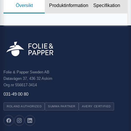
Översikt
Produktinformation
Specifikation
Folie & Papper Sweden AB
Datavägen 37, 436 32 Askim
Org.nr 556617-3414
031-49 00 80
ROLAND AUTHORIZED
SUMMA PARTNER
AVERY CERTIFIED