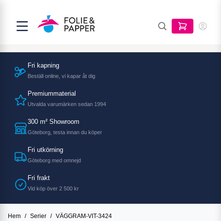
Fri kapning
Beställ online, vi kapar åt dig
Premiummaterial
Utvalda varumärken sedan 1994
300 m² Showroom
Göteborg, testa innan du köper
Fri utkörning
Göteborg med omnejd
Fri frakt
Vid köp över 2 500 kr
Hem
/
Serier
/
VÄGGRAM-VIT-3424