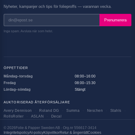
Nyheter, kampanjer och tips för folieproffs — varannan vecka.
Prenumerera
Inga spam. Avsluta när som helst.
ÖPPETTIDER
Måndag–torsdag
08:00–16:00
Fredag
08:00–15:30
Lördag–söndag
Stängt
AUKTORISERAD ÅTERFÖRSÄLJARE
Avery Dennison
·
Roland DG
·
Summa
·
Neschen
·
Stahls
·
RollsRoller
·
ASLAN
·
Decal
©
2026
Folie & Papper Sweden AB · Org.nr 556617-3414
Integritetspolicy
AI-policy
Köpvillkor
Retur & ångerrätt
Cookies