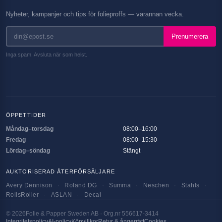
Nyheter, kampanjer och tips för folieproffs — varannan vecka.
Prenumerera
Inga spam. Avsluta när som helst.
ÖPPETTIDER
Måndag–torsdag
08:00–16:00
Fredag
08:00–15:30
Lördag–söndag
Stängt
AUKTORISERAD ÅTERFÖRSÄLJARE
Avery Dennison
·
Roland DG
·
Summa
·
Neschen
·
Stahls
·
RollsRoller
·
ASLAN
·
Decal
©
2026
Folie & Papper Sweden AB · Org.nr 556617-3414
Integritetspolicy
AI-policy
Köpvillkor
Retur & ångerrätt
Cookies