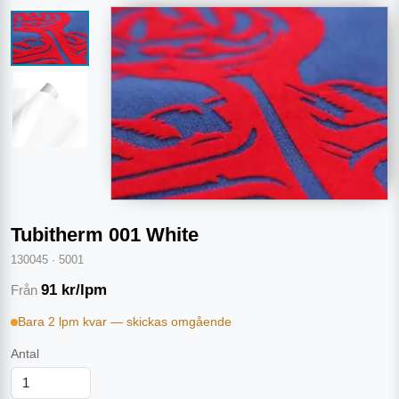
Tubitherm 001 White
130045
·
5001
91
kr/lpm
Från
Bara 2 lpm kvar — skickas omgående
Antal