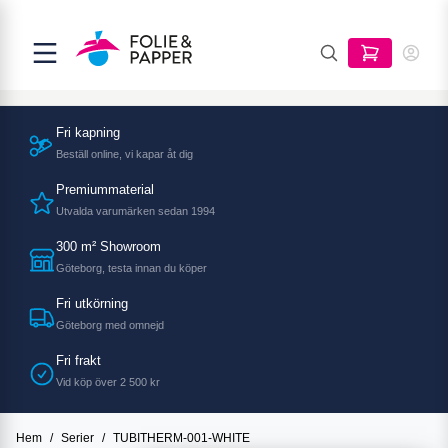
Fri kapning
Beställ online, vi kapar åt dig
Premiummaterial
Utvalda varumärken sedan 1994
300 m² Showroom
Göteborg, testa innan du köper
Fri utkörning
Göteborg med omnejd
Fri frakt
Vid köp över 2 500 kr
Hem
/
Serier
/
TUBITHERM-001-WHITE