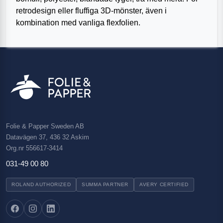
retrodesign eller fluffiga 3D-mönster, även i
kombination med vanliga flexfolien.
Folie & Papper Sweden AB
Datavägen 37, 436 32 Askim
Org.nr 556617-3414
031-49 00 80
ROLAND AUTHORIZED
SUMMA PARTNER
AVERY CERTIFIED