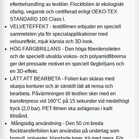
efterbehandling av textilier. Flockfolien är ekologiskt
ofarlig, vegansk och certifierad enligt OEKO-TEX
STANDARD 100 Class I.
VELVETEFFEKT - textilfilmen erbjuder en speciell
sammetslen yta för specialapplikationer med
veloureffekt, mjuk känsla och 3D-look.
HÖG FÄRGBRILLANS - Den höga fiberdensiteten
och de speciellt utvalda viskos- och polyamidfibrerna
ger det pressade motivet en speciell färgbriljans och
en 3D-effekt.
LÄTT ATT BEARBETA - Folien kan skäras med
skarpa konturer och är särskilt lätt att rensa och
bearbeta. Påvärmningen till textilen sker med en
transferpress vid 160°C på 15 sekunder vid medelhögt
tryck (2,0 bar). PET-filmen ska avlägsnas i kallt
tillstånd.
Mångsidig användning - Den 50 cm breda
flocktransferfolien kan användas på underlag som
bomull, polyester, blandade tyger, trä med mera. För