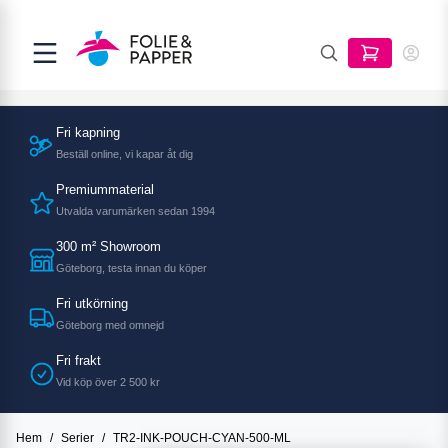
Fri kapning
Beställ online, vi kapar åt dig
Premiummaterial
Utvalda varumärken sedan 1994
300 m² Showroom
Göteborg, testa innan du köper
Fri utkörning
Göteborg med omnejd
Fri frakt
Vid köp över 2 500 kr
Hem
/
Serier
/
TR2-INK-POUCH-CYAN-500-ML