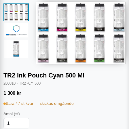
TR2 Ink Pouch Cyan 500 Ml
200810
·
TR2 -CY 500
1 300
kr
Bara 47 st kvar — skickas omgående
Antal
(st)