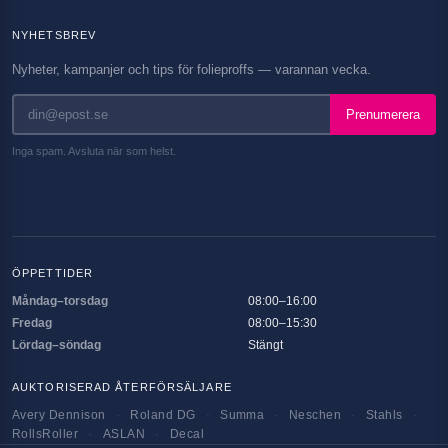
NYHETSBREV
Nyheter, kampanjer och tips för folieproffs — varannan vecka.
Prenumerera
Inga spam. Avsluta när som helst.
ÖPPETTIDER
Måndag–torsdag
08:00–16:00
Fredag
08:00–15:30
Lördag–söndag
Stängt
AUKTORISERAD ÅTERFÖRSÄLJARE
Avery Dennison
·
Roland DG
·
Summa
·
Neschen
·
Stahls
·
RollsRoller
·
ASLAN
·
Decal