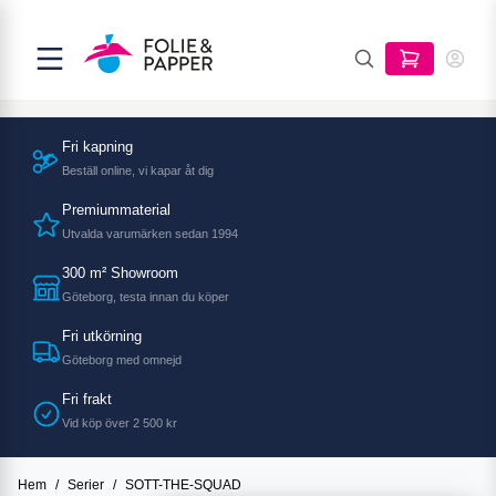
Fri kapning
Beställ online, vi kapar åt dig
Premiummaterial
Utvalda varumärken sedan 1994
300 m² Showroom
Göteborg, testa innan du köper
Fri utkörning
Göteborg med omnejd
Fri frakt
Vid köp över 2 500 kr
Hem
/
Serier
/
SOTT-THE-SQUAD