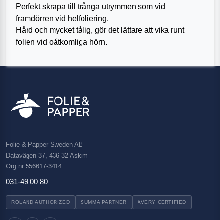
Perfekt skrapa till trånga utrymmen som vid
framdörren vid helfoliering.
Hård och mycket tålig, gör det lättare att vika runt
folien vid oåtkomliga hörn.
Folie & Papper Sweden AB
Datavägen 37, 436 32 Askim
Org.nr 556617-3414
031-49 00 80
ROLAND AUTHORIZED
SUMMA PARTNER
AVERY CERTIFIED