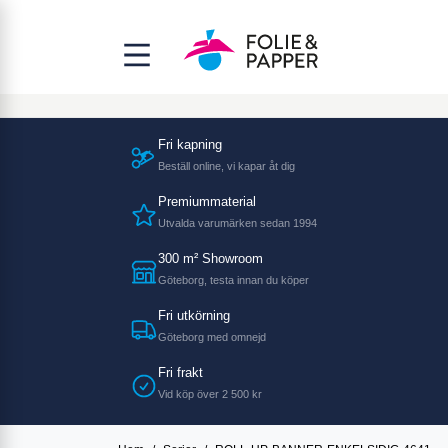
Fri kapning
Beställ online, vi kapar åt dig
Premiummaterial
Utvalda varumärken sedan 1994
300 m² Showroom
Göteborg, testa innan du köper
Fri utkörning
Göteborg med omnejd
Fri frakt
Vid köp över 2 500 kr