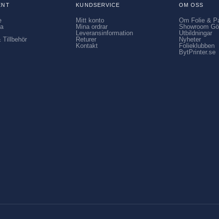
ENT
KUNDSERVICE
OM OSS
e
Mitt konto
Om Folie & P
ia
Mina ordrar
Showroom Gö
Leveransinformation
Utbildningar
 Tillbehör
Returer
Nyheter
Kontakt
Folieklubben
BytPrinter.se