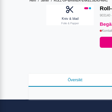
Hem
/
Serier
/
ROLL-UP-BANNER-ENKELSIDIG-4641
Roll
903140
Kniv & blad
Begär
Folie & Papper
Kontak
Översikt