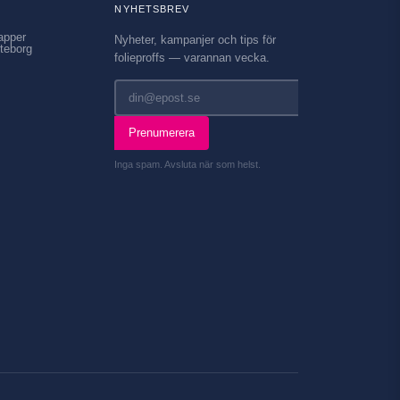
NYHETSBREV
apper
Nyheter, kampanjer och tips för
teborg
folieproffs — varannan vecka.
Prenumerera
Inga spam. Avsluta när som helst.