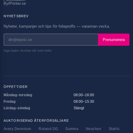
BytPrinter.se
NYHETSBREV
Nyheter, kampanjer och tips för folieproffs — varannan vecka.
Prenumerera
Inga spam. Avsluta när som helst.
ÖPPETTIDER
Måndag–torsdag
08:00–16:00
Fredag
08:00–15:30
Lördag–söndag
Stängt
AUKTORISERAD ÅTERFÖRSÄLJARE
Avery Dennison
·
Roland DG
·
Summa
·
Neschen
·
Stahls
·