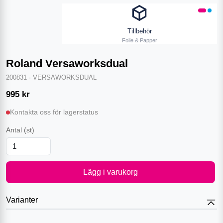
Tillbehör
Folie & Papper
Roland Versaworksdual
200831
·
VERSAWORKSDUAL
995
kr
Kontakta oss för lagerstatus
Antal
(st)
Lägg i varukorg
Varianter