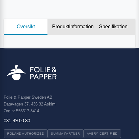
Översikt
Produktinformation
Specifikation
Folie & Papper Sweden AB
Datavägen 37, 436 32 Askim
Org.nr 556617-3414
031-49 00 80
ROLAND AUTHORIZED
SUMMA PARTNER
AVERY CERTIFIED