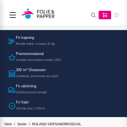
Fri kapning
Beställ online, vi kapar åt dig
Premiummaterial
Utvalda varumärken sedan 1994
300 m² Showroom
Göteborg, testa innan du köper
Fri utkörning
Göteborg med omnejd
Fri frakt
Vid köp över 2 500 kr
Hem
/
Serier
/
ROLAND-VERSAWORKSDUAL