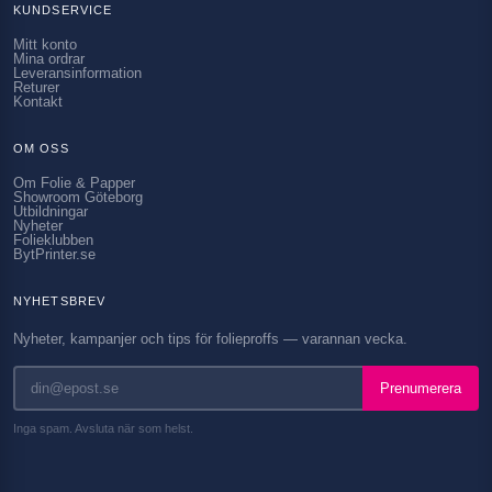
KUNDSERVICE
Mitt konto
Mina ordrar
Leveransinformation
Returer
Kontakt
OM OSS
Om Folie & Papper
Showroom Göteborg
Utbildningar
Nyheter
Folieklubben
BytPrinter.se
NYHETSBREV
Nyheter, kampanjer och tips för folieproffs — varannan vecka.
Prenumerera
Inga spam. Avsluta när som helst.