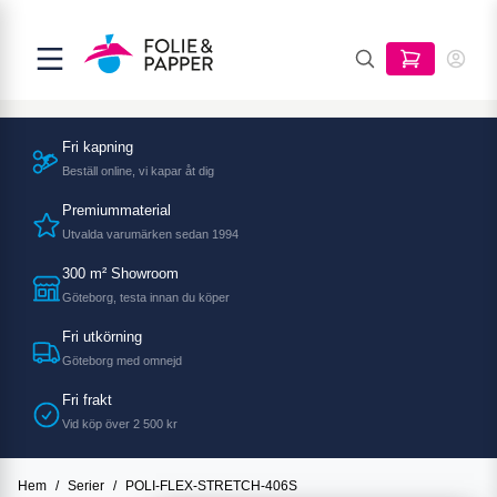
Fri kapning
Beställ online, vi kapar åt dig
Premiummaterial
Utvalda varumärken sedan 1994
300 m² Showroom
Göteborg, testa innan du köper
Fri utkörning
Göteborg med omnejd
Fri frakt
Vid köp över 2 500 kr
Hem
/
Serier
/
POLI-FLEX-STRETCH-406S