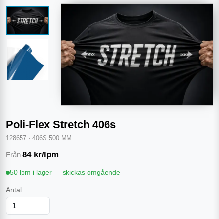
Poli-Flex Stretch 406s
128657
·
406S 500 MM
84
kr/lpm
Från
50 lpm i lager — skickas omgående
Antal