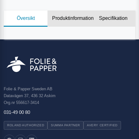
Översikt
Produktinformation
Specifikation
Folie & Papper Sweden AB
Datavägen 37, 436 32 Askim
Org.nr 556617-3414
031-49 00 80
ROLAND AUTHORIZED
SUMMA PARTNER
AVERY CERTIFIED