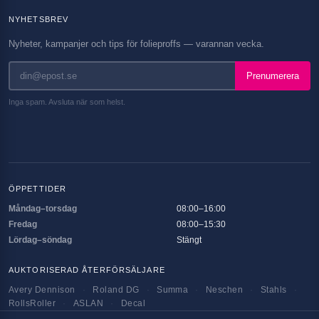
NYHETSBREV
Nyheter, kampanjer och tips för folieproffs — varannan vecka.
Prenumerera
Inga spam. Avsluta när som helst.
ÖPPETTIDER
Måndag–torsdag
08:00–16:00
Fredag
08:00–15:30
Lördag–söndag
Stängt
AUKTORISERAD ÅTERFÖRSÄLJARE
Avery Dennison
·
Roland DG
·
Summa
·
Neschen
·
Stahls
·
RollsRoller
·
ASLAN
·
Decal