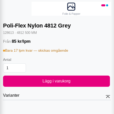
Folie & Papper
Poli-Flex Nylon 4812 Grey
128613
·
4812 500 MM
85
kr/lpm
Från
Bara 17 lpm kvar — skickas omgående
Antal
Lägg i varukorg
Varianter