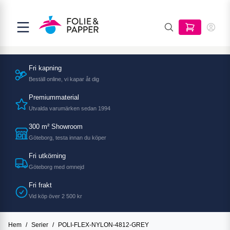
Fri kapning
Beställ online, vi kapar åt dig
Premiummaterial
Utvalda varumärken sedan 1994
300 m² Showroom
Göteborg, testa innan du köper
Fri utkörning
Göteborg med omnejd
Fri frakt
Vid köp över 2 500 kr
Hem
/
Serier
/
POLI-FLEX-NYLON-4812-GREY