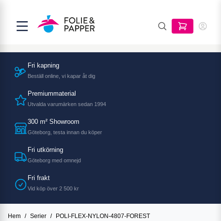
Fri kapning
Beställ online, vi kapar åt dig
Premiummaterial
Utvalda varumärken sedan 1994
300 m² Showroom
Göteborg, testa innan du köper
Fri utkörning
Göteborg med omnejd
Fri frakt
Vid köp över 2 500 kr
Hem
/
Serier
/
POLI-FLEX-NYLON-4807-FOREST