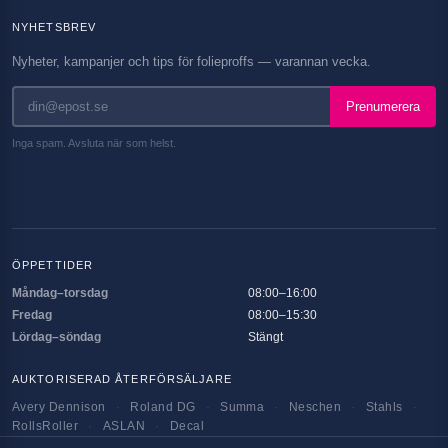
NYHETSBREV
Nyheter, kampanjer och tips för folieproffs — varannan vecka.
Prenumerera
Inga spam. Avsluta när som helst.
ÖPPETTIDER
Måndag–torsdag
08:00–16:00
Fredag
08:00–15:30
Lördag–söndag
Stängt
AUKTORISERAD ÅTERFÖRSÄLJARE
Avery Dennison
·
Roland DG
·
Summa
·
Neschen
·
Stahls
·
RollsRoller
·
ASLAN
·
Decal