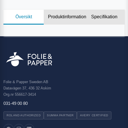
Översikt
Produktinformation
Specifikation
Folie & Papper Sweden AB
Datavägen 37, 436 32 Askim
Org.nr 556617-3414
031-49 00 80
ROLAND AUTHORIZED
SUMMA PARTNER
AVERY CERTIFIED