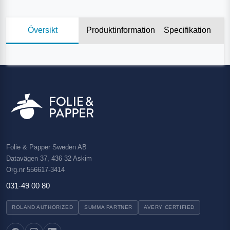
Översikt
Produktinformation
Specifikation
Folie & Papper Sweden AB
Datavägen 37, 436 32 Askim
Org.nr 556617-3414
031-49 00 80
ROLAND AUTHORIZED
SUMMA PARTNER
AVERY CERTIFIED