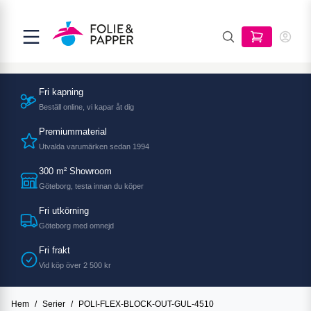
Fri kapning
Beställ online, vi kapar åt dig
Premiummaterial
Utvalda varumärken sedan 1994
300 m² Showroom
Göteborg, testa innan du köper
Fri utkörning
Göteborg med omnejd
Fri frakt
Vid köp över 2 500 kr
Hem
/
Serier
/
POLI-FLEX-BLOCK-OUT-GUL-4510