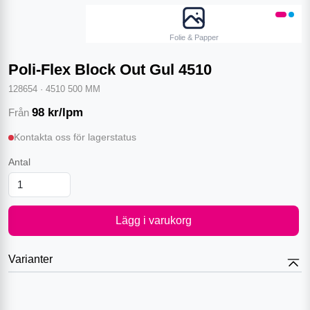
Folie & Papper
Poli-Flex Block Out Gul 4510
128654
·
4510 500 MM
98
kr/lpm
Från
Kontakta oss för lagerstatus
Antal
Lägg i varukorg
Varianter