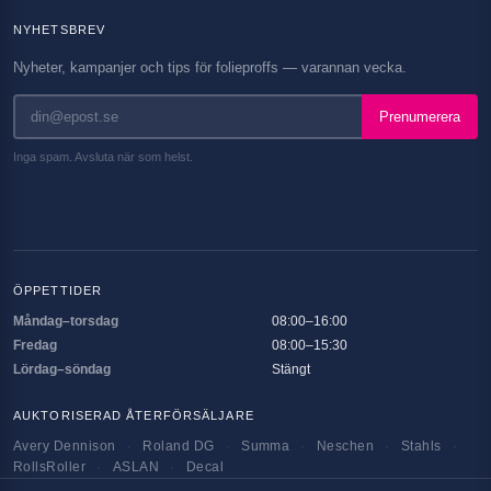
NYHETSBREV
Nyheter, kampanjer och tips för folieproffs — varannan vecka.
Prenumerera
Inga spam. Avsluta när som helst.
ÖPPETTIDER
Måndag–torsdag
08:00–16:00
Fredag
08:00–15:30
Lördag–söndag
Stängt
AUKTORISERAD ÅTERFÖRSÄLJARE
Avery Dennison
·
Roland DG
·
Summa
·
Neschen
·
Stahls
·
RollsRoller
·
ASLAN
·
Decal