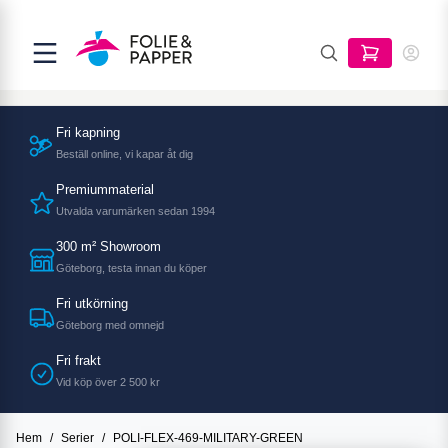
Fri kapning
Beställ online, vi kapar åt dig
Premiummaterial
Utvalda varumärken sedan 1994
300 m² Showroom
Göteborg, testa innan du köper
Fri utkörning
Göteborg med omnejd
Fri frakt
Vid köp över 2 500 kr
Hem
/
Serier
/
POLI-FLEX-469-MILITARY-GREEN