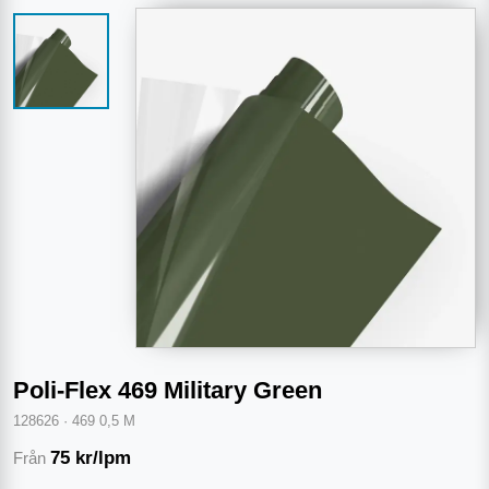
Poli-Flex 469 Military Green
128626
·
469 0,5 M
75
kr/lpm
Från