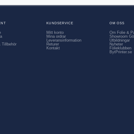
ENT
KUNDSERVICE
OM OSS
e
Mitt konto
Om Folie & P
ia
Mina ordrar
Showroom Gö
Leveransinformation
Utbildningar
 Tillbehör
Returer
Nyheter
Kontakt
Folieklubben
BytPrinter.se