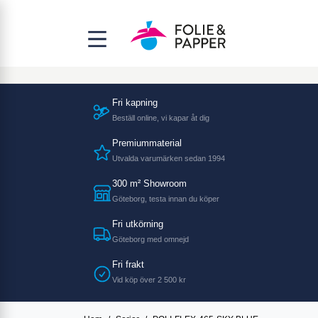
Fri kapning
Beställ online, vi kapar åt dig
Premiummaterial
Utvalda varumärken sedan 1994
300 m² Showroom
Göteborg, testa innan du köper
Fri utkörning
Göteborg med omnejd
Fri frakt
Vid köp över 2 500 kr