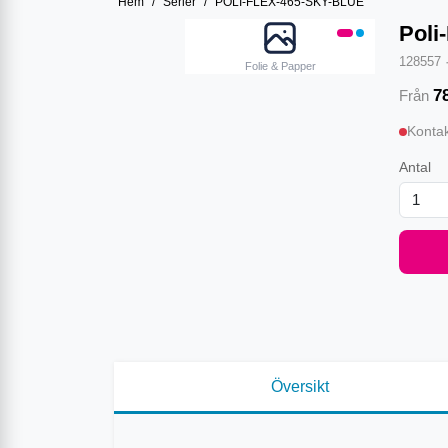
Hem
/
Serier
/
POLI-FLEX-465-SKY-BLUE
Poli
128557
Folie & Papper
7
Från
Kontak
Antal
Översikt