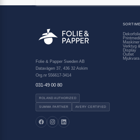
SORTIM
Dekorfoli
Printmed
Maskiner
Verktyg &
Display
Outlet
Mjukvara
Folie & Papper Sweden AB
Datavägen 37, 436 32 Askim
Org.nr 556617-3414
031-49 00 80
ROLAND AUTHORIZED
SUMMA PARTNER
AVERY CERTIFIED