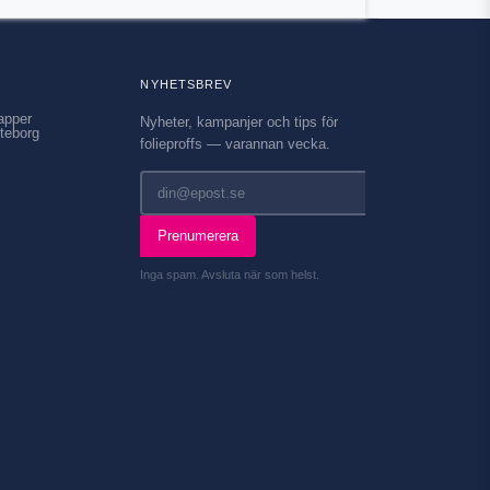
NYHETSBREV
apper
Nyheter, kampanjer och tips för
teborg
folieproffs — varannan vecka.
Prenumerera
Inga spam. Avsluta när som helst.