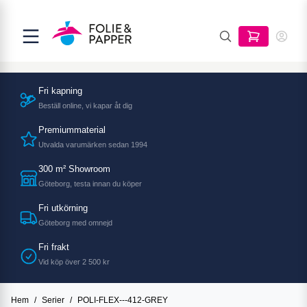
Fri kapning
Beställ online, vi kapar åt dig
Premiummaterial
Utvalda varumärken sedan 1994
300 m² Showroom
Göteborg, testa innan du köper
Fri utkörning
Göteborg med omnejd
Fri frakt
Vid köp över 2 500 kr
Hem
/
Serier
/
POLI-FLEX---412-GREY