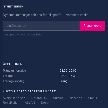
NYHETSBREV
Nyheter, kampanjer och tips för folieproffs — varannan vecka.
Prenumerera
Inga spam. Avsluta när som helst.
ÖPPETTIDER
Måndag–torsdag
08:00–16:00
Fredag
08:00–15:30
Lördag–söndag
Stängt
AUKTORISERAD ÅTERFÖRSÄLJARE
Avery Dennison
·
Roland DG
·
Summa
·
Neschen
·
Stahls
·
RollsRoller
·
ASLAN
·
Decal