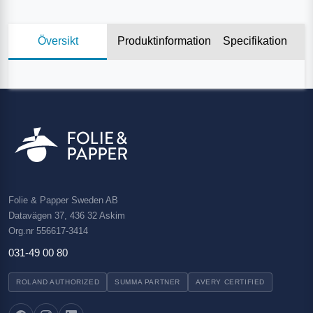
Översikt
Produktinformation
Specifikation
Folie & Papper Sweden AB
Datavägen 37, 436 32 Askim
Org.nr 556617-3414
031-49 00 80
ROLAND AUTHORIZED
SUMMA PARTNER
AVERY CERTIFIED