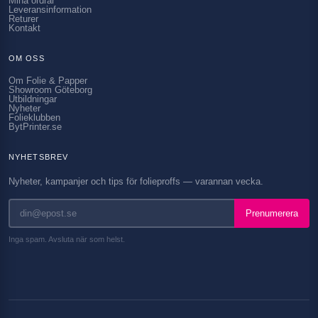
Mina ordrar
Leveransinformation
Returer
Kontakt
OM OSS
Om Folie & Papper
Showroom Göteborg
Utbildningar
Nyheter
Folieklubben
BytPrinter.se
NYHETSBREV
Nyheter, kampanjer och tips för folieproffs — varannan vecka.
Prenumerera
Inga spam. Avsluta när som helst.