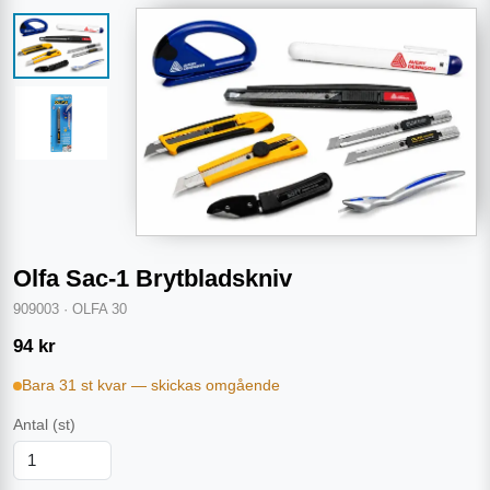
Olfa Sac-1 Brytbladskniv
909003
·
OLFA 30
94
kr
Bara 31 st kvar — skickas omgående
Antal
(st)