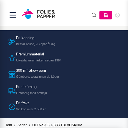
Fri kapning
Beställ online, vi kapar åt dig
Premiummaterial
Utvalda varumärken sedan 1994
300 m² Showroom
Göteborg, testa innan du köper
Fri utkörning
Göteborg med omnejd
Fri frakt
Vid köp över 2 500 kr
Hem
/
Serier
/
OLFA-SAC-1-BRYTBLADSKNIV