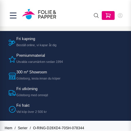
Fri kapning
Beställ online, vi kapar åt dig
Premiummaterial
Utvalda varumärken sedan 1994
300 m² Showroom
Göteborg, testa innan du köper
Fri utkörning
Göteborg med omnejd
Fri frakt
Vid köp över 2 500 kr
Hem
/
Serier
/
O-RING-D28XD4-70SH-078344