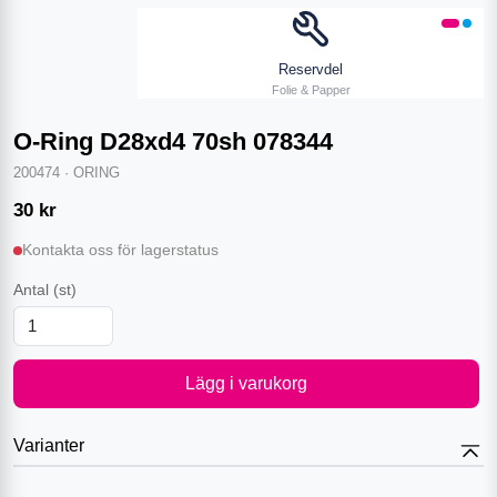
Reservdel
Folie & Papper
O-Ring D28xd4 70sh 078344
200474
·
ORING
30
kr
Kontakta oss för lagerstatus
Antal
(st)
Lägg i varukorg
Varianter