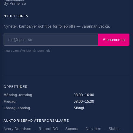
BytPrinter.se
NYHETSBREV
Nyheter, kampanjer och tips för folieproffs — varannan vecka.
Prenumerera
Inga spam. Avsluta när som helst.
ÖPPETTIDER
Måndag–torsdag
08:00–16:00
Fredag
08:00–15:30
Lördag–söndag
Stängt
AUKTORISERAD ÅTERFÖRSÄLJARE
Avery Dennison
·
Roland DG
·
Summa
·
Neschen
·
Stahls
·