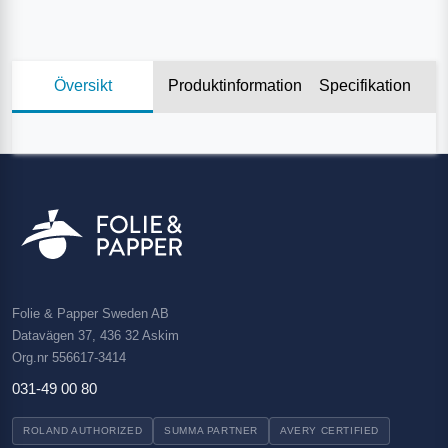
Översikt
Produktinformation
Specifikation
Folie & Papper Sweden AB
Datavägen 37, 436 32 Askim
Org.nr 556617-3414
031-49 00 80
ROLAND AUTHORIZED
SUMMA PARTNER
AVERY CERTIFIED