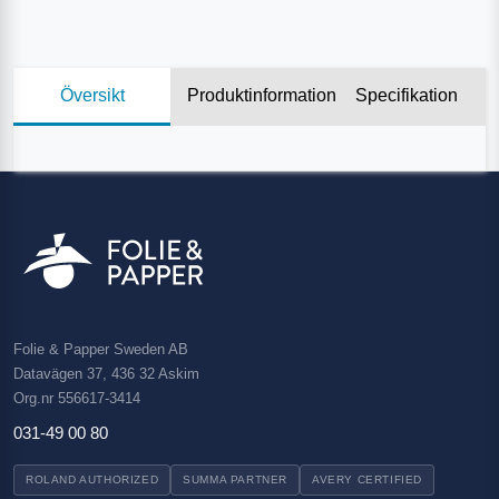
Översikt
Produktinformation
Specifikation
Folie & Papper Sweden AB
Datavägen 37, 436 32 Askim
Org.nr 556617-3414
031-49 00 80
ROLAND AUTHORIZED
SUMMA PARTNER
AVERY CERTIFIED