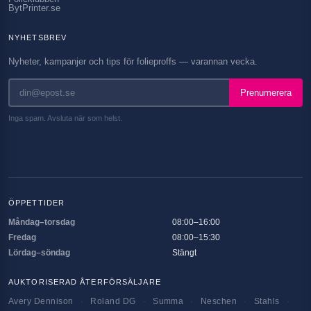
BytPrinter.se
NYHETSBREV
Nyheter, kampanjer och tips för folieproffs — varannan vecka.
Prenumerera
Inga spam. Avsluta när som helst.
ÖPPETTIDER
Måndag–torsdag
08:00–16:00
Fredag
08:00–15:30
Lördag–söndag
Stängt
AUKTORISERAD ÅTERFÖRSÄLJARE
Avery Dennison
·
Roland DG
·
Summa
·
Neschen
·
Stahls
·