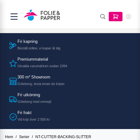
Fri kapning
Beställ online, vi kapar åt dig
Premiummaterial
Utvalda varumärken sedan 1994
300 m² Showroom
Göteborg, testa innan du köper
Fri utkörning
Göteborg med omnejd
Fri frakt
Vid köp över 2 500 kr
Hem
/
Serier
/
NT-CUTTER-BACKING-SLITTER