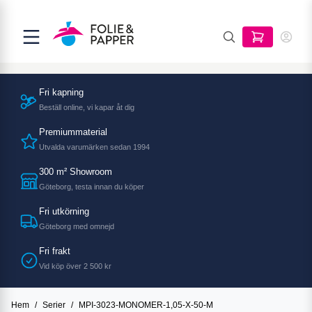
Fri kapning
Beställ online, vi kapar åt dig
Premiummaterial
Utvalda varumärken sedan 1994
300 m² Showroom
Göteborg, testa innan du köper
Fri utkörning
Göteborg med omnejd
Fri frakt
Vid köp över 2 500 kr
Hem
/
Serier
/
MPI-3023-MONOMER-1,05-X-50-M