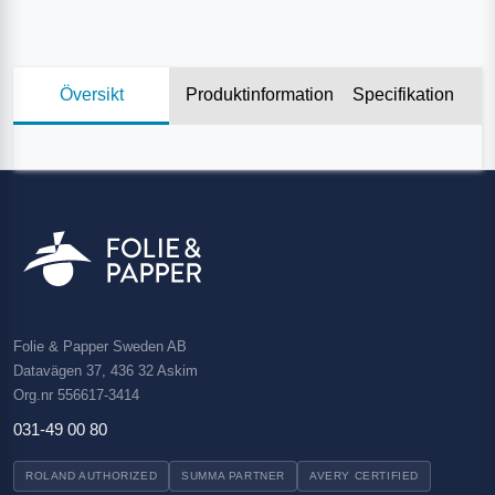
Översikt
Produktinformation
Specifikation
Folie & Papper Sweden AB
Datavägen 37, 436 32 Askim
Org.nr 556617-3414
031-49 00 80
ROLAND AUTHORIZED
SUMMA PARTNER
AVERY CERTIFIED