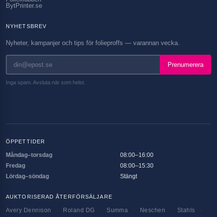
BytPrinter.se
NYHETSBREV
Nyheter, kampanjer och tips för folieproffs — varannan vecka.
Prenumerera
Inga spam. Avsluta när som helst.
ÖPPETTIDER
Måndag–torsdag
08:00–16:00
Fredag
08:00–15:30
Lördag–söndag
Stängt
AUKTORISERAD ÅTERFÖRSÄLJARE
Avery Dennison
·
Roland DG
·
Summa
·
Neschen
·
Stahls
·