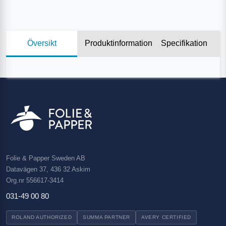
Översikt
Produktinformation
Specifikation
Folie & Papper Sweden AB
Datavägen 37, 436 32 Askim
Org.nr 556617-3414
031-49 00 80
ROLAND AUTHORIZED
SUMMA PARTNER
AVERY CERTIFIED