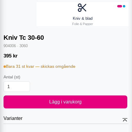
Kniv & blad
Folie & Papper
Kniv Tc 30-60
904006
·
3060
395
kr
Bara 31 st kvar — skickas omgående
Antal
(st)
Lägg i varukorg
Varianter