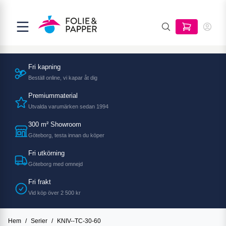
Fri kapning
Beställ online, vi kapar åt dig
Premiummaterial
Utvalda varumärken sedan 1994
300 m² Showroom
Göteborg, testa innan du köper
Fri utkörning
Göteborg med omnejd
Fri frakt
Vid köp över 2 500 kr
Hem
/
Serier
/
KNIV--TC-30-60