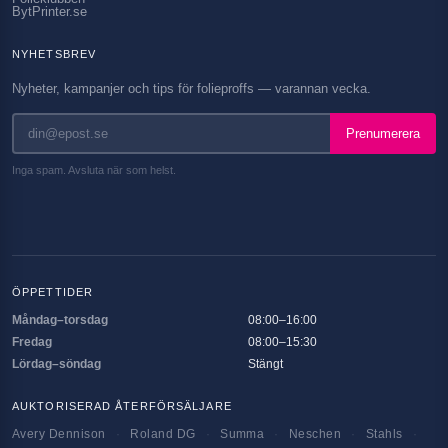
BytPrinter.se
NYHETSBREV
Nyheter, kampanjer och tips för folieproffs — varannan vecka.
Prenumerera
Inga spam. Avsluta när som helst.
ÖPPETTIDER
Måndag–torsdag
08:00–16:00
Fredag
08:00–15:30
Lördag–söndag
Stängt
AUKTORISERAD ÅTERFÖRSÄLJARE
Avery Dennison
·
Roland DG
·
Summa
·
Neschen
·
Stahls
·