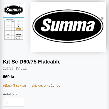
Kit Sc D60/75 Flatcable
200729
·
KABEL
669
kr
Bara 3 st kvar — skickas omgående
Antal
(st)