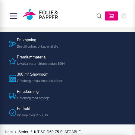
Fri kapning
Beställ online, vi kapar åt dig
Premiummaterial
Utvalda varumärken sedan 1994
300 m² Showroom
Göteborg, testa innan du köper
Fri utkörning
Göteborg med omnejd
Fri frakt
Vid köp över 2 500 kr
Hem
/
Serier
/
KIT-SC-D60-75-FLATCABLE