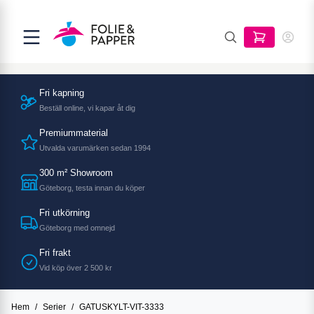
Fri kapning
Beställ online, vi kapar åt dig
Premiummaterial
Utvalda varumärken sedan 1994
300 m² Showroom
Göteborg, testa innan du köper
Fri utkörning
Göteborg med omnejd
Fri frakt
Vid köp över 2 500 kr
Hem
/
Serier
/
GATUSKYLT-VIT-3333