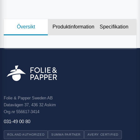
Översikt
Produktinformation
Specifikation
Folie & Papper Sweden AB
Datavägen 37, 436 32 Askim
Org.nr 556617-3414
031-49 00 80
ROLAND AUTHORIZED
SUMMA PARTNER
AVERY CERTIFIED