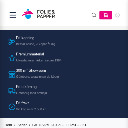
Fri kapning
Beställ online, vi kapar åt dig
Premiummaterial
Utvalda varumärken sedan 1994
300 m² Showroom
Göteborg, testa innan du köper
Fri utkörning
Göteborg med omnejd
Fri frakt
Vid köp över 2 500 kr
Hem
/
Serier
/
GATUSKYLT-EXPO-ELLIPSE-3361