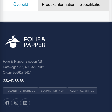
Översikt
Produktinformation
Specifikation
Folie & Papper Sweden AB
Datavägen 37, 436 32 Askim
Org.nr 556617-3414
031-49 00 80
ROLAND AUTHORIZED
SUMMA PARTNER
AVERY CERTIFIED