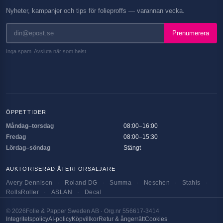
Nyheter, kampanjer och tips för folieproffs — varannan vecka.
Prenumerera
Inga spam. Avsluta när som helst.
ÖPPETTIDER
Måndag–torsdag
08:00–16:00
Fredag
08:00–15:30
Lördag–söndag
Stängt
AUKTORISERAD ÅTERFÖRSÄLJARE
Avery Dennison
·
Roland DG
·
Summa
·
Neschen
·
Stahls
·
RollsRoller
·
ASLAN
·
Decal
©
2026
Folie & Papper Sweden AB · Org.nr 556617-3414
Integritetspolicy
AI-policy
Köpvillkor
Retur & ångerrätt
Cookies