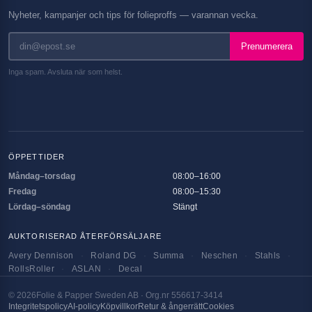
Nyheter, kampanjer och tips för folieproffs — varannan vecka.
Prenumerera
Inga spam. Avsluta när som helst.
ÖPPETTIDER
Måndag–torsdag
08:00–16:00
Fredag
08:00–15:30
Lördag–söndag
Stängt
AUKTORISERAD ÅTERFÖRSÄLJARE
Avery Dennison
·
Roland DG
·
Summa
·
Neschen
·
Stahls
·
RollsRoller
·
ASLAN
·
Decal
©
2026
Folie & Papper Sweden AB · Org.nr 556617-3414
Integritetspolicy
AI-policy
Köpvillkor
Retur & ångerrätt
Cookies