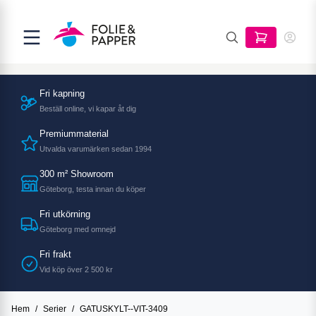
Fri kapning
Beställ online, vi kapar åt dig
Premiummaterial
Utvalda varumärken sedan 1994
300 m² Showroom
Göteborg, testa innan du köper
Fri utkörning
Göteborg med omnejd
Fri frakt
Vid köp över 2 500 kr
Hem
/
Serier
/
GATUSKYLT--VIT-3409