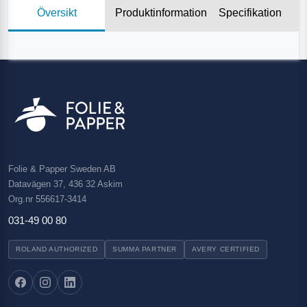
Översikt
Produktinformation
Specifikation
Folie & Papper Sweden AB
Datavägen 37, 436 32 Askim
Org.nr 556617-3414
031-49 00 80
ROLAND AUTHORIZED
SUMMA PARTNER
AVERY CERTIFIED