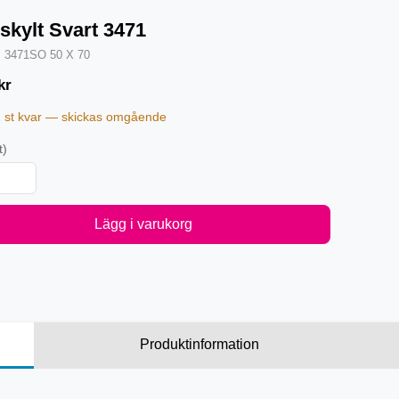
skylt Svart 3471
·
3471SO 50 X 70
kr
1 st kvar — skickas omgående
t)
Lägg i varukorg
Produktinformation