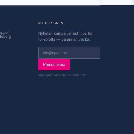
NYHETSBREV
apper
Nyheter, kampanjer och tips för
teborg
folieproffs — varannan vecka.
Prenumerera
Inga spam. Avsluta när som helst.