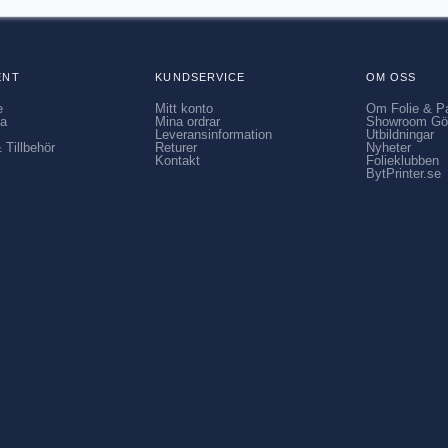
ENT
KUNDSERVICE
OM OSS
e
Mitt konto
Om Folie & P
ia
Mina ordrar
Showroom Gö
Leveransinformation
Utbildningar
 Tillbehör
Returer
Nyheter
Kontakt
Folieklubben
BytPrinter.se