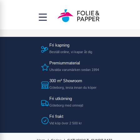
Fri kapning
Beställ online, vi kapar åt dig
Premiummaterial
Utvalda varumärken sedan 1994
300 m² Showroom
Göteborg, testa innan du köper
Fri utkörning
Göteborg med omnejd
Fri frakt
Vid köp över 2 500 kr