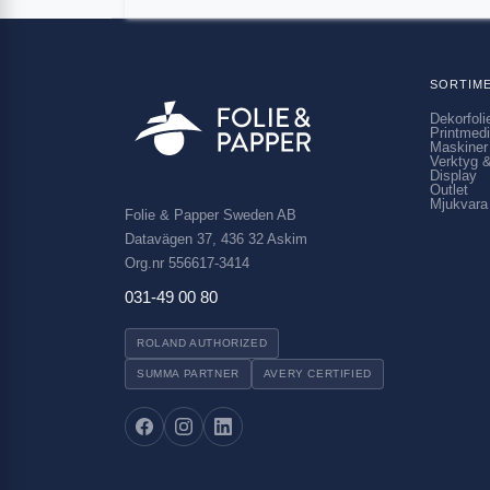
SORTIM
Dekorfoli
Printmed
Maskiner
Verktyg &
Display
Outlet
Mjukvara
Folie & Papper Sweden AB
Datavägen 37, 436 32 Askim
Org.nr 556617-3414
031-49 00 80
ROLAND AUTHORIZED
SUMMA PARTNER
AVERY CERTIFIED