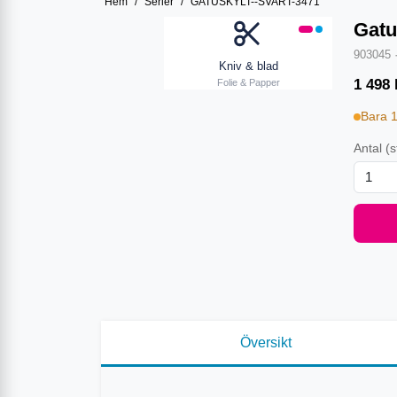
Hem
/
Serier
/
GATUSKYLT--SVART-3471
Gatu
903045
Kniv & blad
1 498
Folie & Papper
Bara 
Antal
(s
Översikt